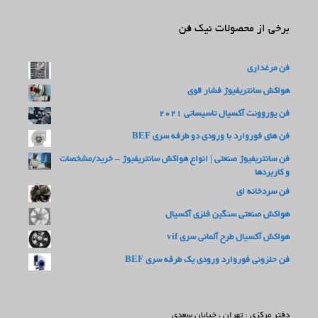
برخی از محصولات نیک فن
فن مرغداری
هواکش سانتریفیوژ فشار قوی
فن یوروونت آکسیال تاسیساتی 2021
فن های فوروارد با ورودی دو طرفه سری BEF
فن سانتریفیوژ صنعتی | انواع هواکش سانتریفیوژ – خرید/مشخصات
و کاربردها
فن سردخانه ای
هواکش صنعتی سنگین فلزی آکسیال
هواکش آکسیال طرح آلمانی سری vif
فن حلزونی فوروارد ورودی یک طرفه سری BEF
دفتر مرکزی : تهران ، خیابان سعدی