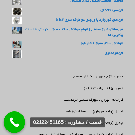
هواکش صنعتی سنگین فلزی آکسیال
فن سردخانه ای
فن های فوروارد با ورودی دو طرفه سری BEF
فن سانتریفیوژ صنعتی | انواع هواکش سانتریفیوژ – خرید/مشخصات
و کاربردها
هواکش سانتریفیوژ فشار قوی
فن مرغداری
دفتر مرکزی : تهران ، خیابان سعدی
تلفن : 22451165(021)
کارخانه : تهران ، شهرک صنعتی خرمدشت
ایمیل (واحد فروش) : sale@nikfan.ir
قیمت / مشاوره : 02122451165
ایمیل (واحد روابط عمومی) : info@nikfan.ir
ایمیل (واحد خدمات پس از فروش) : support@nikfan.ir