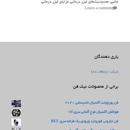
جانبی
,
محدودیت‌های لیزر درمانی
,
مزایای لیزر درمانی
Leave a comment
یاری دهندگان
شرکت ارتباطات دابا
برخی از محصولات نیک فن
فن یوروونت آکسیال تاسیساتی 2021
هواکش آکسیال طرح آلمانی سری vif
فن حلزونی فوروارد ورودی یک طرفه سری BEF