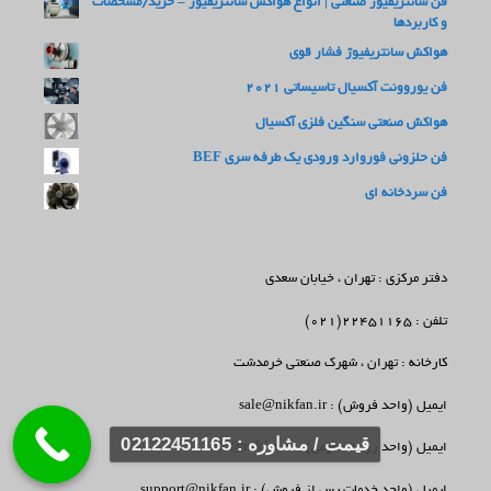
فن سانتریفیوژ صنعتی | انواع هواکش سانتریفیوژ – خرید/مشخصات
و کاربردها
هواکش سانتریفیوژ فشار قوی
فن یوروونت آکسیال تاسیساتی 2021
هواکش صنعتی سنگین فلزی آکسیال
فن حلزونی فوروارد ورودی یک طرفه سری BEF
فن سردخانه ای
دفتر مرکزی : تهران ، خیابان سعدی
تلفن : 22451165(021)
کارخانه : تهران ، شهرک صنعتی خرمدشت
ایمیل (واحد فروش) : sale@nikfan.ir
قیمت / مشاوره : 02122451165
ایمیل (واحد روابط عمومی) : info@nikfan.ir
ایمیل (واحد خدمات پس از فروش) : support@nikfan.ir