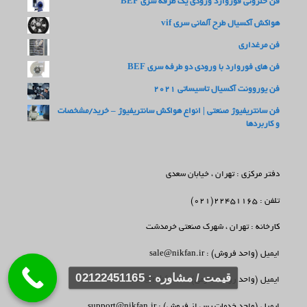
فن حلزونی فوروارد ورودی یک طرفه سری BEF
هواکش آکسیال طرح آلمانی سری vif
فن مرغداری
فن های فوروارد با ورودی دو طرفه سری BEF
فن یوروونت آکسیال تاسیساتی 2021
فن سانتریفیوژ صنعتی | انواع هواکش سانتریفیوژ – خرید/مشخصات
و کاربردها
دفتر مرکزی : تهران ، خیابان سعدی
تلفن : 22451165(021)
کارخانه : تهران ، شهرک صنعتی خرمدشت
ایمیل (واحد فروش) : sale@nikfan.ir
قیمت / مشاوره : 02122451165
ایمیل (واحد روابط عمومی) : info@nikfan.ir
ایمیل (واحد خدمات پس از فروش) : support@nikfan.ir