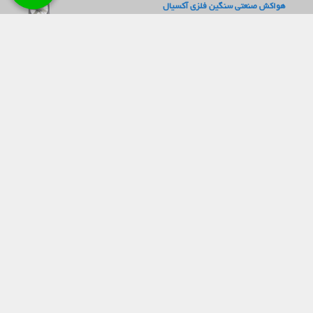
هواکش صنعتی سنگین فلزی آکسیال
فن سانتریفیوژ صنعتی | انواع هواکش سانتریفیوژ – خرید/مشخصات
و کاربردها
هواکش سانتریفیوژ فشار قوی
هواکش آکسیال طرح آلمانی سری vif
فن سردخانه ای
فن مرغداری
فن حلزونی فوروارد ورودی یک طرفه سری BEF
فن های فوروارد با ورودی دو طرفه سری BEF
دفتر مرکزی : تهران ، خیابان سعدی
تلفن : 22451165(021)
کارخانه : تهران ، شهرک صنعتی خرمدشت
ایمیل (واحد فروش) : sale@nikfan.ir