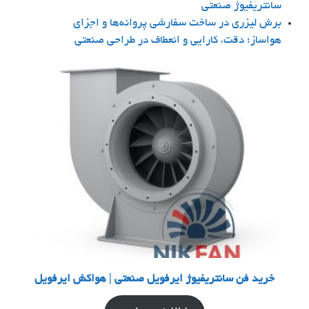
سانتریفیوژ صنعتی
برش لیزری در ساخت سفارشی پروانه‌ها و اجزای
هواساز؛ دقت، کارایی و انعطاف در طراحی صنعتی
خرید فن سانتریفیوژ ایرفویل صنعتی | هواکش ایرفویل