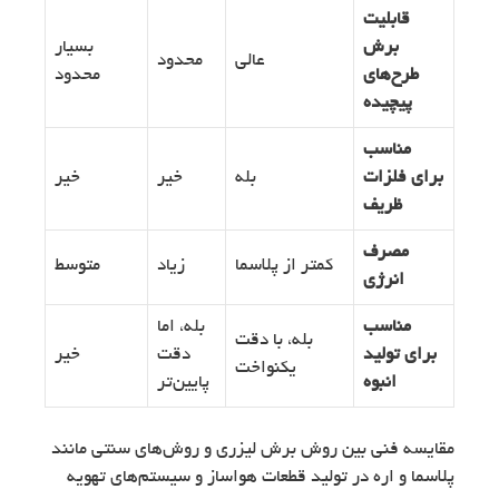
قابلیت
برش
بسیار
عالی
محدود
طرح‌های
محدود
پیچیده
مناسب
برای فلزات
بله
خیر
خیر
ظریف
مصرف
کمتر از پلاسما
زیاد
متوسط
انرژی
مناسب
بله، اما
بله، با دقت
برای تولید
دقت
خیر
یکنواخت
انبوه
پایین‌تر
مقایسه فنی بین روش برش لیزری و روش‌های سنتی مانند
پلاسما و اره در تولید قطعات هواساز و سیستم‌های تهویه