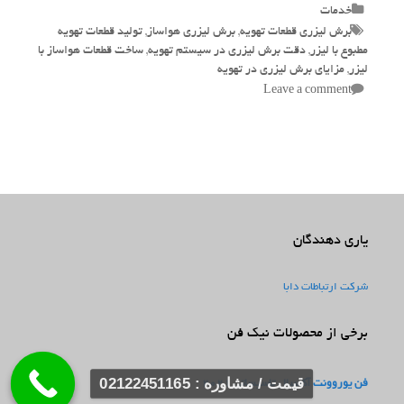
Categories
خدمات
Tags
برش لیزری قطعات تهویه
,
برش لیزری هواساز
,
تولید قطعات تهویه
مطبوع با لیزر
,
دقت برش لیزری در سیستم تهویه
,
ساخت قطعات هواساز با
لیزر
,
مزایای برش لیزری در تهویه
Leave a comment
یاری دهندگان
شرکت ارتباطات دابا
برخی از محصولات نیک فن
قیمت / مشاوره : 02122451165
فن یوروونت آکسیال تاسیساتی 2021