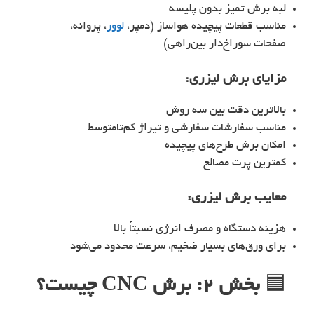
لبه برش تمیز بدون پلیسه
مناسب قطعات پیچیده هواساز (دمپر،
لوور
، پروانه،
صفحات سوراخ‌دار بین‌راهی)
مزایای
برش لیزری
:
بالاترین دقت بین سه روش
مناسب سفارشات سفارشی و تیراژ کم‌تا‌متوسط
امکان برش طرح‌های پیچیده
کمترین پرت مصالح
معایب
برش لیزری
:
هزینه دستگاه و مصرف انرژی نسبتاً بالا
برای ورق‌های بسیار ضخیم، سرعت محدود می‌شود
🟦
بخش ۲: برش CNC چیست؟