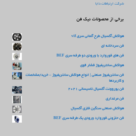
شرکت ارتباطات دابا
برخی از محصولات نیک فن
هواکش آکسیال طرح آلمانی سری vif
فن سردخانه ای
فن های فوروارد با ورودی دو طرفه سری BEF
هواکش سانتریفیوژ فشار قوی
فن سانتریفیوژ صنعتی | انواع هواکش سانتریفیوژ – خرید/مشخصات
و کاربردها
فن یوروونت آکسیال تاسیساتی 2021
فن مرغداری
هواکش صنعتی سنگین فلزی آکسیال
فن حلزونی فوروارد ورودی یک طرفه سری BEF