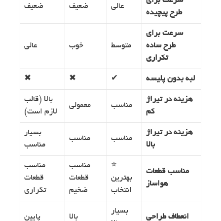
سرعت برای
عالی
ضعیف
ضعیف
طرح پیچیده
سرعت برای
طرح ساده
متوسط
خوب
عالی
تکراری
لبه بدون پلیسه
✔
✖
✖
هزینه در تیراژ
بالا (قالب
مناسب
معمولی
کم
لازم است)
هزینه در تیراژ
بسیار
مناسب
مناسب
بالا
مناسب
⭐
مناسب
مناسب
مناسب قطعات
بهترین
قطعات
قطعات
هواساز
انتخاب
ضخیم
تکراری
بسیار
انعطاف طراحی
بالا
پایین