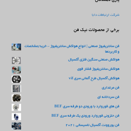
شرکت ارتباطات دابا
برخی از محصولات نیک فن
فن سانتریفیوژ صنعتی | انواع هواکش سانتریفیوژ – خرید/مشخصات
و کاربردها
هواکش صنعتی سنگین فلزی آکسیال
هواکش سانتریفیوژ فشار قوی
هواکش آکسیال طرح آلمانی سری vif
فن مرغداری
فن سردخانه ای
فن های فوروارد با ورودی دو طرفه سری BEF
فن حلزونی فوروارد ورودی یک طرفه سری BEF
فن یوروونت آکسیال تاسیساتی 2021