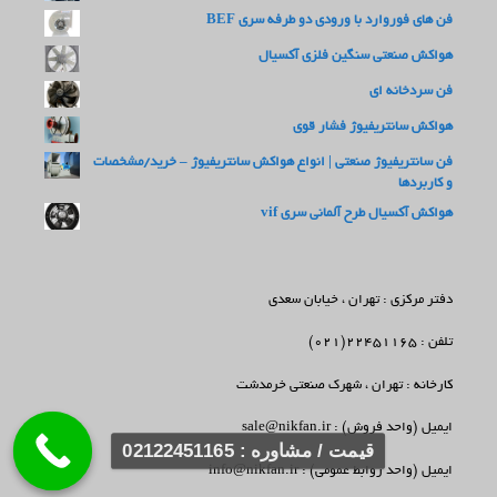
فن های فوروارد با ورودی دو طرفه سری BEF
هواکش صنعتی سنگین فلزی آکسیال
فن سردخانه ای
هواکش سانتریفیوژ فشار قوی
فن سانتریفیوژ صنعتی | انواع هواکش سانتریفیوژ – خرید/مشخصات
و کاربردها
هواکش آکسیال طرح آلمانی سری vif
دفتر مرکزی : تهران ، خیابان سعدی
تلفن : 22451165(021)
کارخانه : تهران ، شهرک صنعتی خرمدشت
ایمیل (واحد فروش) : sale@nikfan.ir
قیمت / مشاوره : 02122451165
ایمیل (واحد روابط عمومی) : info@nikfan.ir