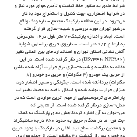
شرایط عادی به منظور حفظ کیفیت و تأمین هوای مورد نیاز و
در شرایط اضطراری، جهت کنترل و استخراج دود به کار
می¬رود. در این مطالعه پارکینگ مجتمع ستاره ونک واقع
درشهر تهران مورد بررسی و شبیه¬سازی قرار گرفته
است. ابعاد و اندازه پارکینگ۷۰ متر طول در۱۶ مترعرض
به ارتفاع ۹/۲ متر است. سناریوی حریق براساس ضوابط
آتش نشانی استان تهران و استانداردهای بین المللی نظیر
(BS7346، NFPA92) در نظر گرفته شده است. در این
مقاله به مقایسه و شبیه¬سازی نرخ حرارت آزاد شده ناشی
از حریق یک خودرو (۴ مگاوات) و حریق دو خودرو (۸
مگاوات) پرداخته شده است. چگونگی و مسیر انتشار دود،
میزان حرارت تولید شده و انتقال یافته به محیط، تغییرات
پارامترهای ترموشیمیایی از مهم¬ترین مواردی است که در
مدل¬سازی درنظر گرفته شده است. از نتایجی که
می¬توان به آن اشاره کرد؛کاهش دمای پارکینگ به کمک
جت فن¬ها در هنگام حریق به حدود ۲۵۰ درجه سانتیگراد
و همچنین برگشت سطح دید افقی در پارکینگ با وجود حریق
دو خودرو پس از گذشت ۴۰ دقیقه است. از جمله مواردی