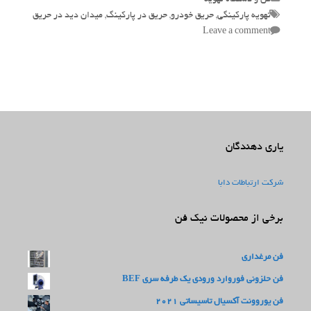
Tags
تهویه پارکینگی
,
حریق خودرو
,
حریق در پارکینگ
,
میدان دید در حریق
Leave a comment
یاری دهندگان
شرکت ارتباطات دابا
برخی از محصولات نیک فن
فن مرغداری
فن حلزونی فوروارد ورودی یک طرفه سری BEF
فن یوروونت آکسیال تاسیساتی 2021