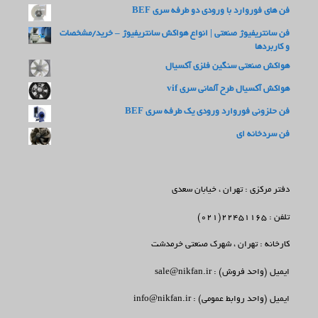
فن های فوروارد با ورودی دو طرفه سری BEF
فن سانتریفیوژ صنعتی | انواع هواکش سانتریفیوژ – خرید/مشخصات
و کاربردها
هواکش صنعتی سنگین فلزی آکسیال
هواکش آکسیال طرح آلمانی سری vif
فن حلزونی فوروارد ورودی یک طرفه سری BEF
فن سردخانه ای
دفتر مرکزی : تهران ، خیابان سعدی
تلفن : 22451165(021)
کارخانه : تهران ، شهرک صنعتی خرمدشت
ایمیل (واحد فروش) : sale@nikfan.ir
ایمیل (واحد روابط عمومی) : info@nikfan.ir