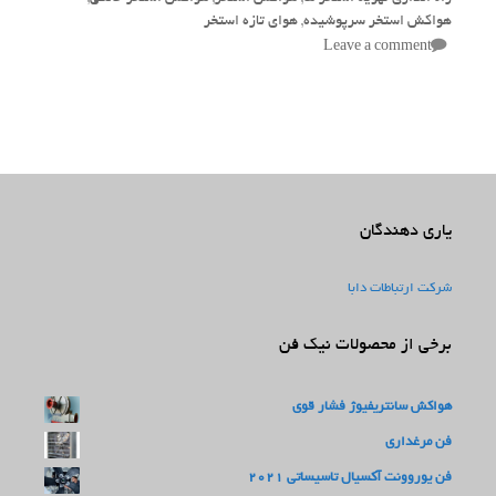
هواکش استخر سرپوشیده
,
هوای تازه استخر
Leave a comment
یاری دهندگان
شرکت ارتباطات دابا
برخی از محصولات نیک فن
هواکش سانتریفیوژ فشار قوی
فن مرغداری
فن یوروونت آکسیال تاسیساتی 2021