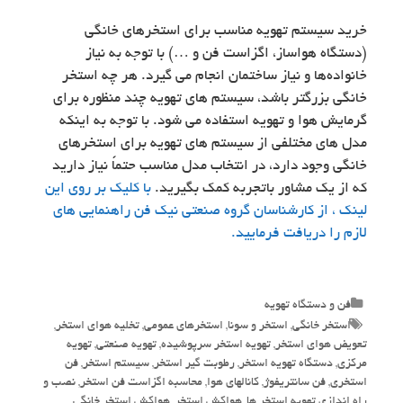
خرید سیستم تهویه مناسب برای استخرهای خانگی
(دستگاه هواساز، اگزاست فن و …) با توجه به نیاز
خانواده‌ها و نیاز ساختمان انجام می گیرد. هر چه استخر
خانگی بزرگتر باشد، سیستم های تهویه چند منظوره برای
گرمایش هوا و تهویه استفاده می شود. با توجه به اینکه
مدل های مختلفی از سیستم های تهویه برای استخرهای
خانگی وجود دارد، در انتخاب مدل مناسب حتماً نیاز دارید
که از یک مشاور باتجربه کمک بگیرید.
با کلیک بر روی این
لینک ، از کارشناسان گروه صنعتی نیک فن راهنمایی های
لازم را دریافت فرمایید.
Categories
فن و دستگاه تهویه
Tags
استخر خانگی
,
استخر و سونا
,
استخرهای عمومی
,
تخلیه هوای استخر
,
تعویض هوای استخر
,
تهویه استخر سرپوشیده
,
تهویه صنعتی
,
تهویه
مرکزی
,
دستگاه تهویه استخر
,
رطوبت گیر استخر
,
سیستم استخر
,
فن
استخری
,
فن سانتریفوژ
,
کانالهای هوا
,
محاسبه اگزاست فن استخر
,
نصب و
راه اندازی تهویه استخر ها
,
هواکش استخر
,
هواکش استخر خانگی
,