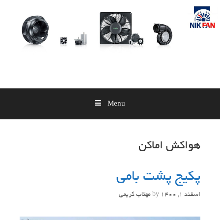
Skip
to
content
Menu
هواکش اماکن
پکیج پشت بامی
اسفند 1, 1400
by
مهتاب کریمی