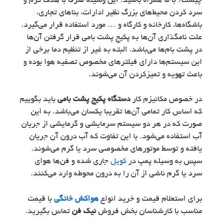
چیست؟ با ما همراه باشید. این وسیله صرفا با هدف گرم و
سرد کردن محیط‌های بزرگ نظیر ادارات، بناهای تجاری،
باشگاه‌ها، کارخانه و کارگاه و … مورد استفاده قرار می‌گیرد.
علت نامگذاری آن‌ها به پکیج پشت بامی قرار گرفتن آن‌ها
در پشت بام‌ها می‌باشد. البته به غیر از تنظیم دما برخی از
این سیستم‌ها دارای فیلترهای مخصوص تصفیه هوا بوده و
باعث تهویه و تمیزکردن آن می‌شوند.
در خصوص مکانیزم کار
دستگاه پکیج پشت بامی
باید بگوییم
که اساس کار تمامی آن‌ها تقریبا یکسان می‌باشد. به این
صورت که در هر دو سیستم‌ سرمایشی و گرمایشی از جریان
آب استفاده می‌شود. با این تفاوت که آب درون آن جریان
یافته و توسط موتورهای مخصوصی سرد یا گرم می‌شوند.
سپس به وسیله پمپ در
کویل
جاری شده و فن‌ها هوای
سرد یا گرم ناشی از آن را به درون محوطه وارد می‌کنند.
برای استعلام قیمت و خرید انواع
هواکش خانگی
با قیمت
مناسب با کارشناسان بخش فروش
نیک فن
تماس بگیرید.