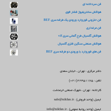
فن سردخانه ای
هواکش سانتریفیوژ فشار قوی
فن حلزونی فوروارد ورودی یک طرفه سری BEF
فن مرغداری
هواکش آکسیال طرح آلمانی سری vif
هواکش صنعتی سنگین فلزی آکسیال
فن های فوروارد با ورودی دو طرفه سری BEF
دفتر مرکزی : تهران ، خیابان سعدی
تلفن : 22451165(021)
کارخانه : تهران ، شهرک صنعتی خرمدشت
ایمیل (واحد فروش) : sale@nikfan.ir
ایمیل (واحد روابط عمومی) : info@nikfan.ir