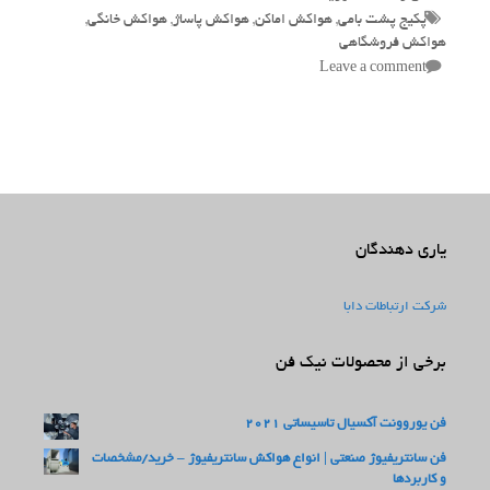
Tags
پکیج پشت بامی
,
هواکش اماکن
,
هواکش پاساژ
,
هواکش خانگی
,
هواکش فروشگاهی
Leave a comment
یاری دهندگان
شرکت ارتباطات دابا
برخی از محصولات نیک فن
فن یوروونت آکسیال تاسیساتی 2021
فن سانتریفیوژ صنعتی | انواع هواکش سانتریفیوژ – خرید/مشخصات
و کاربردها