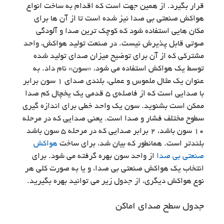
قرار بگیرد. از همین جهت است که اقدام به ساخت انواع
هواکش صنعتی بی صدا نیز شده است تا از آن ها برای
مکان هایی استفاده شود که کوچک ترین صدا و آلودگی
صوتی قابل پذیرش نیست. در صنعت تولید هواکش، واحد
مشترکی که از آن برای توضیح میزان صدای تولید شده
توسط یک هواکش استفاده می شود، «سون» نام داد. به
عنوان یک مثال ملموس و عملی، بلندی صدای 1 سون برابر
با صدایی است که از فاصله‌ي 5 قدمی یک یخچال کم صدا
ممکن است بشنوید. سون یک واحد خطی برای اندازه گیری
سطوح مختلف فشار و صدا است. یعنی صدایی که در مرحله
10 سون باشد، 2 برابر صدایی که در مرحله ۵ سون باشد
بلند‌تر است. همانطور که بیان شد، برای ساخت
هواکش
صنعتی بی صدا
‎ از واحد سون بهره گرفته می شود. برای
انتخاب یک هواکش صنعتی بی صدا، و یا به صورت کلی هر
نوع هواکش دیگری، از جدول زیر می توانید بهره بگیرید.
جدول سطح صدای اماکن