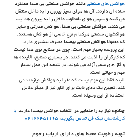
هواکش های صنعتی
مانند هواکش صنعتی بی صدا عملکرد
ساده ای دارند. آن ها هوای تمیز بیرون را به داخل منتقل
می کنند و سپس هوای نامطلوب داخل را به بیرون هدایت
می کنند.
هواکش صنعتی بی صدا
، هواکش قدرتی و سایر
هواکشهای صنعتی هرکدام نوع خاصی از هواکش هستند.
که معمولا
هواکش صنعتی بیصدا
مصرف بیشتری دارد.
این پروسه بسیار مهم است. چون در صنایع بوی غذا نیست
که کارگران را اذیت می کنند. در بسیاری صنایع، آلاینده ها
و گاز های سمی آزاد می شوند. در نتیجه این عمل بسیار
مهم و حیاتی است.
البته فقط این مهم نیست که ما را به هواکش نیازمند می
کند. تعیین یک دمای ثابت برای اتاق نیز از دیگر دلایل
استفاده از این وسیله است.
چنانچه نیاز به راهنمایی در انتخاب هواکش بیصدا دارید،
با
کارشناسان نیک فن تماس بگیرید
:
02122451165
تهیه رطوبت محیط های دارای ارباب رجوع