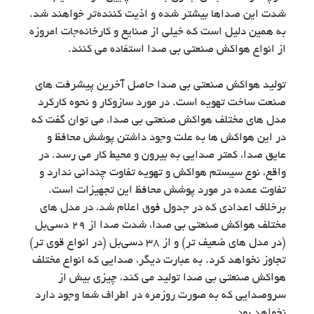
شدت این صداها بیشتر شده و اذیت‌ کننده‌تر خواهند شد.
به همین دلیل است که خیلی از صنایع و کارخانه‌جات امروزه
از انواع هواکش صنعتی بی صدا استفاده می کنند.
تولید هواکش صنعتی بی صدا حاصل آخرین پیشرفت های
صنعت ساخت تهویه است. در مورد سازوکار و نحوه کارکرد
مدل های مختلف هواکش صنعتی بی صدا، می توان گفت که
در این هواکش ها به علت وجود داشتن پوشش محافظ و
عایق صدا،‌ کمتر صدایی به بیرون و محیط کار می رسد. در
واقع، نوع سیستم هواکش و تهویه تفاوت چندانی ندارد و
تفاوت عمده در مورد پوشش محافظ این تجهیزات است.
برخلاف اعدادی که در جدول فوق اعلام شد، در مدل های
مختلف هواکش صنعتی بی صدا‎، شدت صدا از 29 دسی‌بل
(در مدل های ضعیف تر) و از 38 دسی‌بل (در انواع قوی تر)
تجاوز نخواهد کرد. به عبارت دیگر، صدایی که انواع مختلف
هواکش صنعتی بی صدا تولید می کند، چیزی بیش از
سروصدایی که به صورت روزمره در اطراف شما وجود دارد
نخواهد بود.