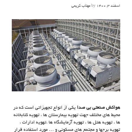
اسفند 3, 1400
by
مهتاب کریمی
هواکش صنعتی بی صدا
یکی از انواع تجهیزاتی است که در
محیط های مختلف جهت تهویه بیمارستان ها ، تهویه کتابخانه
ها ، تهویه هتل ها ، تهویه آزمایشگاه ها ،تهویه ادارات ،
تهویه برجها و مجتمع های مسکونی و … مورد استفاده قرار