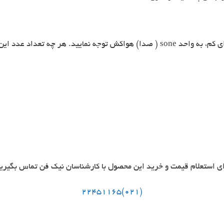
برای انتخاب هواکش سرویس بهداشتی با صدای کم، به واحد sone ( صدا) هواکش توجه ن
ی استعلام قیمت و خرید این محصول با کارشناسان نیک فن تماس بگیری
(021)22451165