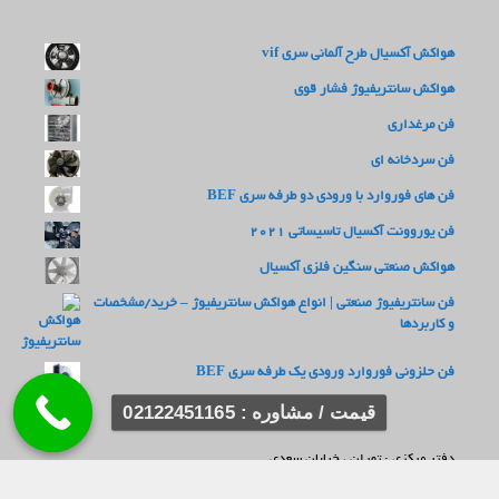
هواکش آکسیال طرح آلمانی سری vif
هواکش سانتریفیوژ فشار قوی
فن مرغداری
فن سردخانه ای
فن های فوروارد با ورودی دو طرفه سری BEF
فن یوروونت آکسیال تاسیساتی 2021
هواکش صنعتی سنگین فلزی آکسیال
فن سانتریفیوژ صنعتی | انواع هواکش سانتریفیوژ – خرید/مشخصات
و کاربردها
فن حلزونی فوروارد ورودی یک طرفه سری BEF
قیمت / مشاوره : 02122451165
دفتر مرکزی : تهران ، خیابان سعدی