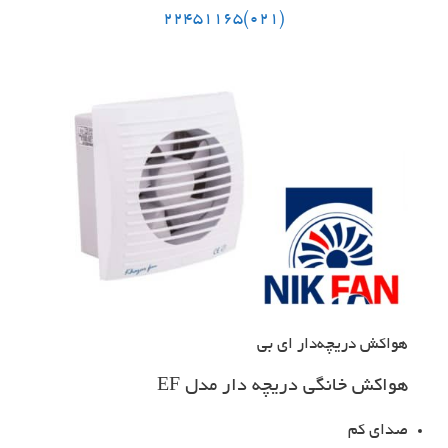
(021)22451165
هواکش دریچه‌دار ای بی
هواکش خانگی دریچه دار مدل EF
صدای کم