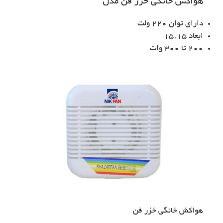
هواکش خانگی خزر فن مدل
دارای توان 220 ولت
ابعاد 15*15
200 تا 300 وات
هواکش خانگی خزر فن