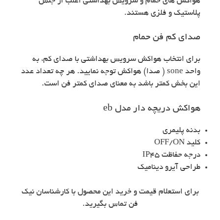
هواکش های حمام و سرویس بهداشتی اغلب از جنس
پلاستیک و فلزی هستند.
صدای کم فن حمام
برای انتخاب هواکش سرویس بهداشتی با صدای کم، به
واحد sone ( صدا) هواکش توجه نمایید. هر چه تعداد عدد
این بخش کمتر باشد به معنای صدای کمتر فن است.
هواکش دریچه دار مدل eb
بدنه پلیمری
کلید OFF/ON
درجه حفاظت IP45
طراحی آیرو دینامیک
برای استعلام قیمت و خرید این محصول با کارشناسان نیک
فن تماس بگیرید.