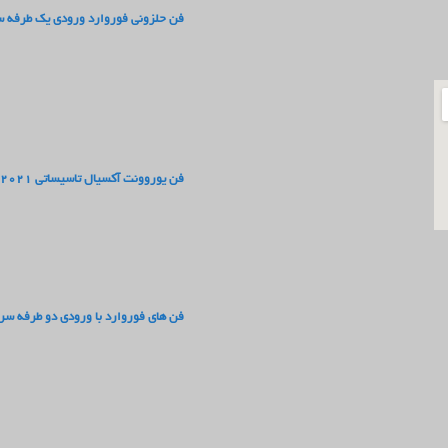
فن حلزونی فوروارد ورودی یک طرفه سری
فن یوروونت آکسیال تاسیساتی 2021
فن های فوروارد با ورودی دو طرفه سری F