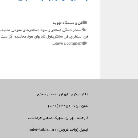
Categories
فن و دستگاه تهویه
Tags
استخر خانگی
,
استخر و سونا
,
استخرهای عمومی
,
تخلیه 
فن استخری
,
فن سانتریفوژ
,
کانالهای هوا
,
محاسبه اگزاست 
Leave a comment
دفتر مرکزی : تهران ، خیابان سعدی
تلفن : 22451165(021)
کارخانه : تهران ، شهرک صنعتی خرمدشت
ایمیل (واحد فروش) : sale@nikfan.ir