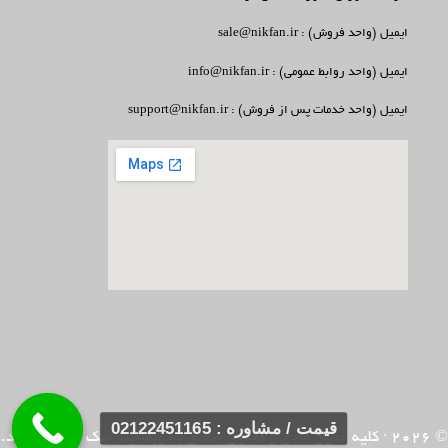
ایمیل (واحد فروش) : sale@nikfan.ir
ایمیل (واحد روابط عمومی) : info@nikfan.ir
ایمیل (واحد خدمات پس از فروش) : support@nikfan.ir
قیمت / مشاوره : 02122451165
© 2026
· کلیه حقوق مادی و معنوی متعلق به وبسایت
نیک فن
می باشد.