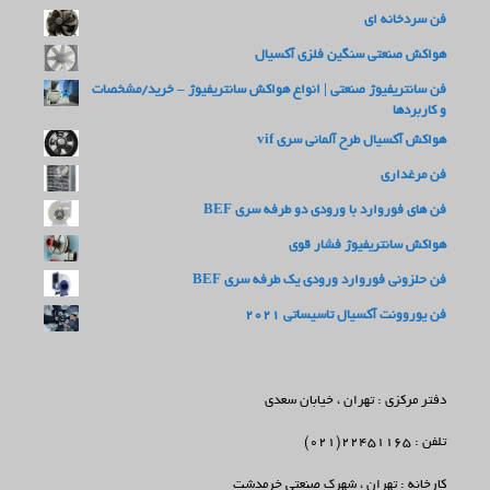
فن سردخانه ای
هواکش صنعتی سنگین فلزی آکسیال
فن سانتریفیوژ صنعتی | انواع هواکش سانتریفیوژ – خرید/مشخصات
و کاربردها
هواکش آکسیال طرح آلمانی سری vif
فن مرغداری
فن های فوروارد با ورودی دو طرفه سری BEF
هواکش سانتریفیوژ فشار قوی
فن حلزونی فوروارد ورودی یک طرفه سری BEF
فن یوروونت آکسیال تاسیساتی 2021
دفتر مرکزی : تهران ، خیابان سعدی
تلفن : 22451165(021)
کارخانه : تهران ، شهرک صنعتی خرمدشت