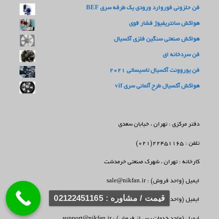
فن حلزونی فوروارد ورودی یک طرفه سری BEF
هواکش سانتریفیوژ فشار قوی
هواکش صنعتی سنگین فلزی آکسیال
فن سردخانه ای
فن یوروونت آکسیال تاسیساتی 2021
هواکش آکسیال طرح آلمانی سری vif
دفتر مرکزی : تهران ، خیابان سعدی
تلفن : 22451165(021)
کارخانه : تهران ، شهرک صنعتی خرمدشت
ایمیل (واحد فروش) : sale@nikfan.ir
قیمت / مشاوره : 02122451165
ایمیل (واحد روابط عمومی) : info@nikfan.ir
ایمیل (واحد خدمات پس از فروش) : support@nikfan.ir