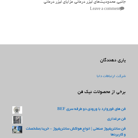
جانبی
,
محدودیت‌های لیزر درمانی
,
مزایای لیزر درمانی
Leave a comment
یاری دهندگان
شرکت ارتباطات دابا
برخی از محصولات نیک فن
فن های فوروارد با ورودی دو طرفه سری BEF
فن مرغداری
فن سانتریفیوژ صنعتی | انواع هواکش سانتریفیوژ – خرید/مشخصات
و کاربردها