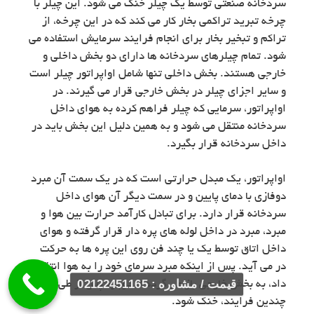
سردخانه صنعتی توسط یک چیلر خنک می شود. این چیلر با
چرخه تبرید تراکمی بخار کار می کند که در این چرخه، از
تراکم و تبخیر بخار برای انجام فرایند سرمایش استفاده می
شود. تمام چیلرهای سردخانه ها دارای دو بخش داخلی و
خارجی هستند. بخش داخلی تنها شامل اواپراتور چیلر است
و سایر اجزای چیلر در بخش خارجی قرار می گیرند. در
اواپراتور، سرمایی که چیلر فراهم کرده به هوای داخل
سردخانه منتقل می شود و به همین دلیل این بخش باید در
داخل سردخانه قرار بگیرد.
اواپراتور، یک مبدل حرارتی است که در یک سمت آن مبرد
دوفازی با دمای پایین و در سمت دیگر آن هوای داخل
سردخانه قرار دارد. برای تبادل کارآمد حرارت بین هوا و
مبرد، مبرد در داخل لوله های پره دار قرار گرفته و هوای
داخل اتاق توسط یک یا چند فن روی این پره ها به حرکت
در می آید. پس از اینکه مبرد سرمای خود را به هوا انتقال
قیمت / مشاوره : 02122451165
داد، به بخش خارجی باز می گردد تا دوباره پس از طی
چندین فرایند، خنک شود.