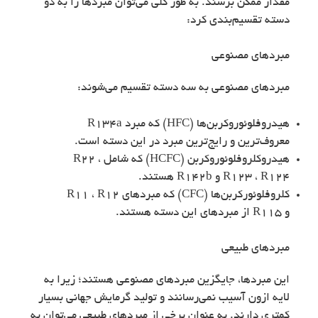
مقدار ممکن برسند. به طور کلی می‌توان مبردها را به دو
دسته تقسیم‌بندی کرد:
مبردهای مصنوعی
مبردهای مصنوعی به سه دسته تقسیم می‌شوند:
هیدروفلوئوروکربن‌ها (HFC) که مبرد R134a
معروف‌ترین و رایج‌ترین مبرد در این دسته است.
هیدروکلروفلوئوروکربن (HCFC) که شامل R22 ،
R123 ، R124 و R142b هستند.
کلروفلوئورکربن‌ها (CFC) که مبردهای R11 ، R12
و R115 از مبردهای این دسته هستند.
مبردهای طبیعی
این مبردها، جایگزین مبردهای مصنوعی هستند؛ زیرا به
لایه ازون آسیب نمی‌رسانند و تولید گرمایش جهانی بسیار
کمتری دارند. به عنوان برخی از مبردهای طبیعی می‌توان به