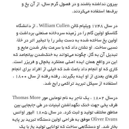
بیرون نداشته باشند و در فصول گرم سال، از آن یخ و
برف‌ها استفاده می‌کردند.
در سال 1748 ویلیام کالن William Cullen ، از دانشگاه
گلاسکو اولین گام را در زمینه سردخانه‌ صنعتی برداشت و
اولین یخ ساخته شده به دست بشر را با تبخیر اتر در خلاء
نسبی ساخت. او نشان داد که با سرعت بخار شدن مایع و
تبدیل آن به گاز، چگونه می‌تواند به خنک‌شدن بیانجامد که
این در واقع همان ایده اصلی عملکرد یخچال و فریزر است.
کاری که او انجام داد باعث شد که خیلی از افراد برای انجام
کارهای بعدی از او ایده بگیرند. رفته رفته از سال 1800 ،
استفاده از سیکل تبرید تراکمی رایج شد.
درسال 1802 ، یک تاجر به نام توماس مور Thomas More
ظرف یخی جهت خنک نگهداشتن لبنیات در طی جابجایی بین
مناطق مختلف تولید و ثبت کرد. در سال 1805 الیور اوانس
Oliver Evans موفق به طراحی اولین دستگاه تبرید بر پایه
بخار شد. او دستگاهی ساخت که توانایی تولید یخ با یک