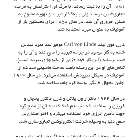
1851 آن را به ثبت رساند. با مرگ او، اختراعش به مرحله
تجاری‌شدن نرسید ولی پایه‌گذار تبرید و تهویه مطبوع به
شکل امروزی آن شد. در سال 1850 برای نخستین بار از
آمونیاک به عنوان مبرد استفاده شد.
کارل فون لیند Carl von Linde موفق شد مبرد تبدیل
شده به گاز موجود در چرخه تبرید را مایع کند و آن را به
ثبت برساند (این کار خود جزئی از تکنولوژی تبرید است).
تلاش‌های او در این زمینه باعث ساخت ماشینی شد که از
آمونیاک در سیکل تبریدش استفاده می‌کرد. در سال 1913
اولین یخچال خانگی توسط فرد ولف ساخته شد.
در سال 1922 بالتزار ون پلاتن و کارل مانترز یخچال و
فریزی را ساختند که سیستم خنک‌کننده آن از منبع گرما
جهت تأمین انرژی خود استفاده می‌کرد و اختراعشان در
سطح دنیا به وسیله شرکت الکترولوکس تجاری‌سازی شد.