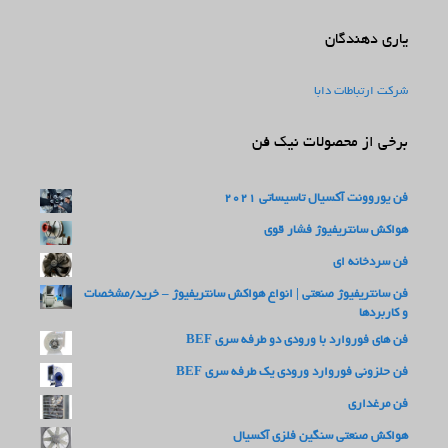
یاری دهندگان
شرکت ارتباطات دابا
برخی از محصولات نیک فن
فن یوروونت آکسیال تاسیساتی 2021
هواکش سانتریفیوژ فشار قوی
فن سردخانه ای
فن سانتریفیوژ صنعتی | انواع هواکش سانتریفیوژ – خرید/مشخصات
و کاربردها
فن های فوروارد با ورودی دو طرفه سری BEF
فن حلزونی فوروارد ورودی یک طرفه سری BEF
فن مرغداری
هواکش صنعتی سنگین فلزی آکسیال