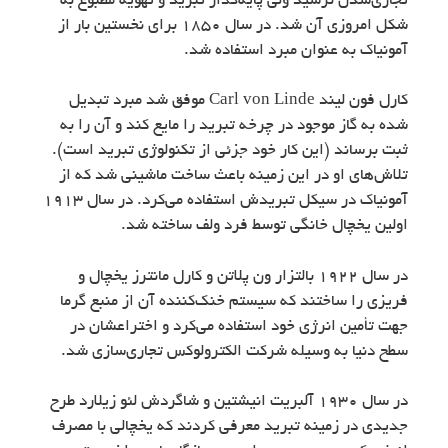
تجاری‌شدن نرسید ولی پایه‌گذار تبرید و تهویه مطبوع به
شکل امروزی آن شد. در سال 1850 برای نخستین بار از
آمونیاک به عنوان مبرد استفاده شد.
کارل فون لیند Carl von Linde موفق شد مبرد تبدیل
شده به گاز موجود در چرخه تبرید را مایع کند و آن را به
ثبت برساند (این کار خود جزئی از تکنولوژی تبرید است).
تلاش‌های او در این زمینه باعث ساخت ماشینی شد که از
آمونیاک در سیکل تبریدش استفاده می‌کرد. در سال 1913
اولین یخچال خانگی توسط فرد ولف ساخته شد.
در سال 1922 بالتزار ون پلاتن و کارل مانترز یخچال و
فریزی را ساختند که سیستم خنک‌کننده آن از منبع گرما
جهت تأمین انرژی خود استفاده می‌کرد و اختراعشان در
سطح دنیا به وسیله شرکت الکترولوکس تجاری‌سازی شد.
در سال 1930 آلبریت انیشتین و شاگردش لئو زیلارد طرح
جدیدی در زمینه تبرید معرفی کردند که یخچالی با مصرف