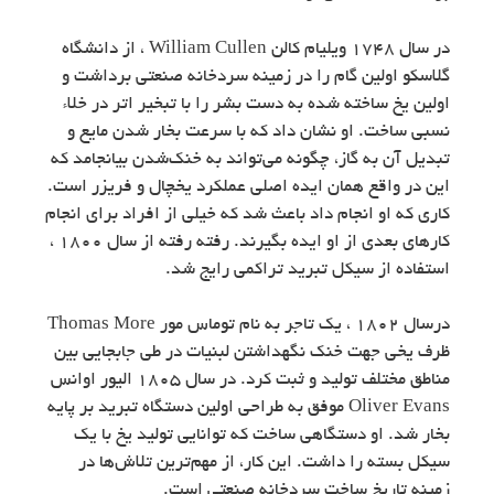
در سال 1748 ویلیام کالن William Cullen ، از دانشگاه
گلاسکو اولین گام را در زمینه سردخانه‌ صنعتی برداشت و
اولین یخ ساخته شده به دست بشر را با تبخیر اتر در خلاء
نسبی ساخت. او نشان داد که با سرعت بخار شدن مایع و
تبدیل آن به گاز، چگونه می‌تواند به خنک‌شدن بیانجامد که
این در واقع همان ایده اصلی عملکرد یخچال و فریزر است.
کاری که او انجام داد باعث شد که خیلی از افراد برای انجام
کارهای بعدی از او ایده بگیرند. رفته رفته از سال 1800 ،
استفاده از سیکل تبرید تراکمی رایج شد.
درسال 1802 ، یک تاجر به نام توماس مور Thomas More
ظرف یخی جهت خنک نگهداشتن لبنیات در طی جابجایی بین
مناطق مختلف تولید و ثبت کرد. در سال 1805 الیور اوانس
Oliver Evans موفق به طراحی اولین دستگاه تبرید بر پایه
بخار شد. او دستگاهی ساخت که توانایی تولید یخ با یک
سیکل بسته را داشت. این کار، از مهم‌ترین تلاش‌ها در
زمینه تاریخ ساخت سردخانه‌ صنعتی است.