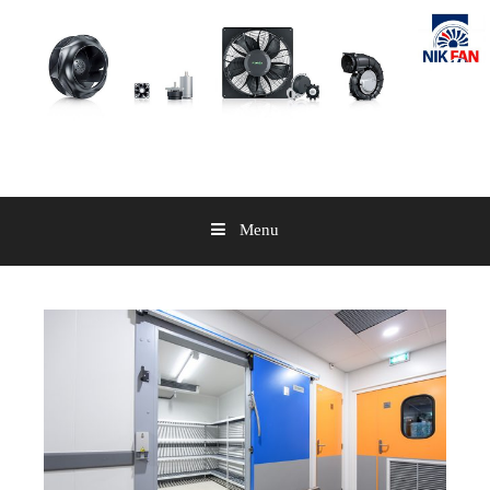
Skip
to
content
Menu