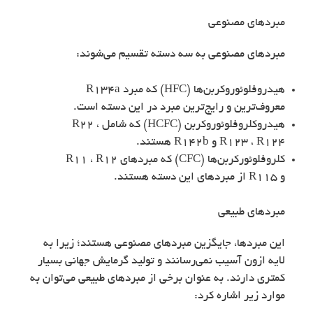
مبردهای مصنوعی
مبردهای مصنوعی به سه دسته تقسیم می‌شوند:
هیدروفلوئوروکربن‌ها (HFC) که مبرد R134a
معروف‌ترین و رایج‌ترین مبرد در این دسته است.
هیدروکلروفلوئوروکربن (HCFC) که شامل R22 ،
R123 ، R124 و R142b هستند.
کلروفلوئورکربن‌ها (CFC) که مبردهای R11 ، R12
و R115 از مبردهای این دسته هستند.
مبردهای طبیعی
این مبردها، جایگزین مبردهای مصنوعی هستند؛ زیرا به
لایه ازون آسیب نمی‌رسانند و تولید گرمایش جهانی بسیار
کمتری دارند. به عنوان برخی از مبردهای طبیعی می‌توان به
موارد زیر اشاره کرد: