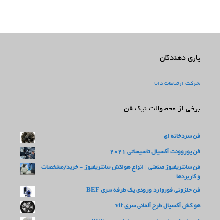
یاری دهندگان
شرکت ارتباطات دابا
برخی از محصولات نیک فن
فن سردخانه ای
فن یوروونت آکسیال تاسیساتی 2021
فن سانتریفیوژ صنعتی | انواع هواکش سانتریفیوژ – خرید/مشخصات
و کاربردها
فن حلزونی فوروارد ورودی یک طرفه سری BEF
هواکش آکسیال طرح آلمانی سری vif