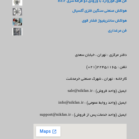
فن های فوروارد با ورودی دو طرفه سری BEF
هواکش صنعتی سنگین فلزی آکسیال
هواکش سانتریفیوژ فشار قوی
فن مرغداری
دفتر مرکزی : تهران ، خیابان سعدی
تلفن : 22451165(021)
کارخانه : تهران ، شهرک صنعتی خرمدشت
ایمیل (واحد فروش) : sale@nikfan.ir
ایمیل (واحد روابط عمومی) : info@nikfan.ir
ایمیل (واحد خدمات پس از فروش) : support@nikfan.ir