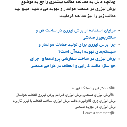
چنانچه مایل به مصالعه مطالب بیشتری راجع به موضوع
برش لیزری در صنعت هواساز و تهویه می باشید، میتوانید
مطالب زیر را نیز مطالعه فرمایید:
مزایای استفاده از برش لیزری در ساخت فن‌ و
سانتریفیوژ صنعتی
چرا برش لیزری برای تولید قطعات هواساز و
سیستم‌های تهویه ایده‌آل است؟
برش لیزری در ساخت سفارشی پروانه‌ها و اجزای
هواساز؛ دقت، کارایی و انعطاف در طراحی صنعتی
Categories
خدمات
,
فن و دستگاه تهویه
Tags
برش لیزری صنعتی
,
برش لیزری فلزات
,
برش لیزری قطعات هواساز
,
برش لیزری ورق گالوانیزه
,
دقت برش لیزری
,
ساخت قطعات با لیزر
,
کاربرد
برش لیزری در تهویه صنعتی
Leave a comment