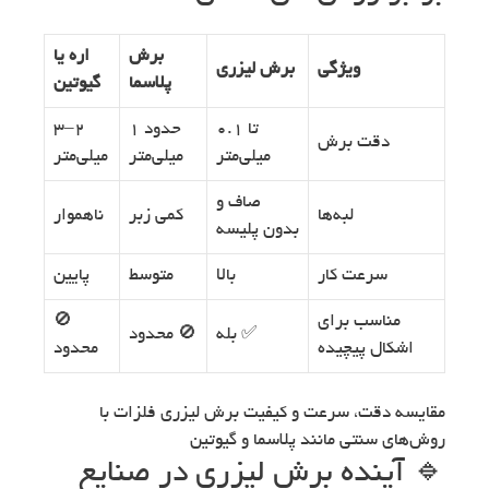
برش
اره یا
ویژگی
برش لیزری
پلاسما
گیوتین
تا ۰.۱
حدود ۱
۲–۳
دقت برش
میلی‌متر
میلی‌متر
میلی‌متر
صاف و
لبه‌ها
کمی زبر
ناهموار
بدون پلیسه
سرعت کار
بالا
متوسط
پایین
مناسب برای
🚫
✅ بله
🚫 محدود
اشکال پیچیده
محدود
مقایسه دقت، سرعت و کیفیت برش لیزری فلزات با
روش‌های سنتی مانند پلاسما و گیوتین
🔹 آینده برش لیزری در صنایع