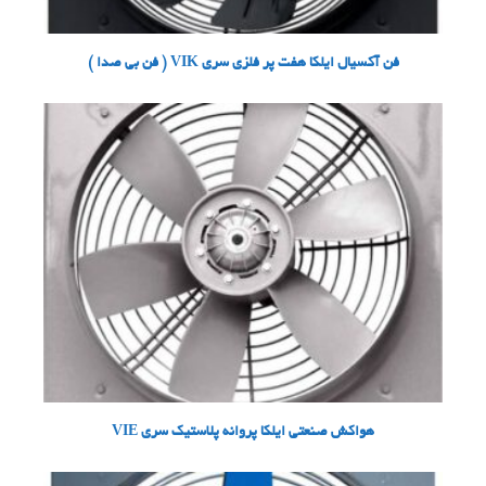
فن آکسیال ایلکا هفت پر فلزی سری VIK ( فن بی صدا )
هواکش صنعتی ایلکا پروانه پلاستیک سری VIE