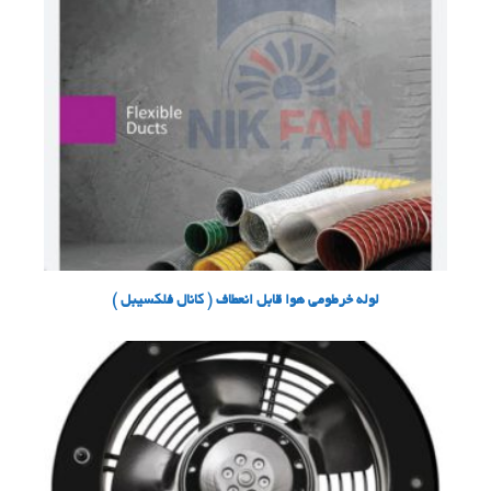
لوله خرطومی هوا قابل انعطاف ( کانال فلکسیبل )