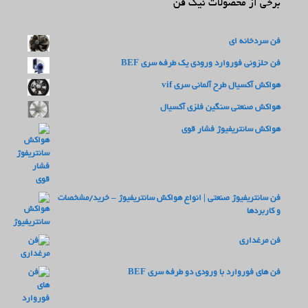
برخی از محصولات نیک فن
فن سردخانه ای
فن حلزونی فوروارد ورودی یک طرفه سری BEF
هواکش آکسیال طرح آلمانی سری vif
هواکش صنعتی سنگین فلزی آکسیال
هواکش سانتریفیوژ فشار قوی
فن سانتریفیوژ صنعتی | انواع هواکش سانتریفیوژ – خرید/مشخصات
و کاربردها
فن مرغداری
فن های فوروارد با ورودی دو طرفه سری BEF