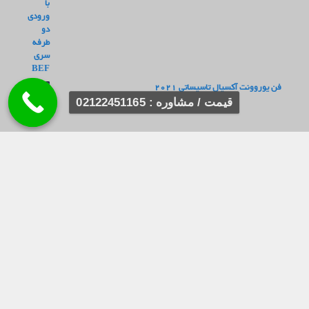
فن یوروونت آکسیال تاسیساتی 2021
قیمت / مشاوره : 02122451165
دفتر مرکزی : تهران ، خیابان سعدی
تلفن : 22451165(021)
کارخانه : تهران ، شهرک صنعتی خرمدشت
ایمیل (واحد فروش) : sale@nikfan.ir
ایمیل (واحد روابط عمومی) : info@nikfan.ir
ایمیل (واحد خدمات پس از فروش) : support@nikfan.ir