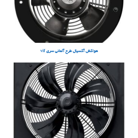
هواکش آکسیال طرح آلمانی سری vif