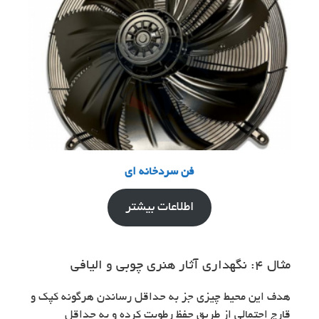
فن سردخانه ای
اطلاعات بیشتر
مثال ۴: نگهداری آثار هنری چوبی و الیافی
هدف این محیط چیزی جز به حداقل رساندن هرگونه کپک و
قارچ احتمالی از طریق حفظ رطوبت کرده و به حداقل