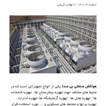
اسفند 3, 1400
by
مهتاب کریمی
هواکش صنعتی بی صدا
یکی از انواع تجهیزاتی است که در
محیط های مختلف جهت تهویه بیمارستان ها ، تهویه کتابخانه
ها ، تهویه هتل ها ، تهویه آزمایشگاه ها ،تهویه ادارات ،
تهویه برجها و مجتمع های مسکونی و … مورد استفاده قرار