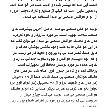
شدت این صداها بیشتر شده و اذیت‌ کننده‌تر خواهند شد.
به همین دلیل است که خیلی از صنایع و کارخانه‌جات امروزه
از انواع هواکش صنعتی بی صدا استفاده می کنند.
تولید هواکش صنعتی بی صدا حاصل آخرین پیشرفت های
صنعت ساخت تهویه است. در مورد سازوکار و نحوه کارکرد
مدل های مختلف هواکش صنعتی بی صدا، می توان گفت که
در این هواکش ها به علت وجود داشتن پوشش محافظ و
عایق صدا،‌ کمتر صدایی به بیرون و محیط کار می رسد. در
واقع، نوع سیستم هواکش و تهویه تفاوت چندانی ندارد و
تفاوت عمده در مورد پوشش محافظ این تجهیزات است.
برخلاف اعدادی که در جدول فوق اعلام شد، در مدل های
مختلف هواکش صنعتی بی صدا‎، شدت صدا از 29 دسی‌بل
(در مدل های ضعیف تر) و از 38 دسی‌بل (در انواع قوی تر)
تجاوز نخواهد کرد. به عبارت دیگر، صدایی که انواع مختلف
هواکش صنعتی بی صدا تولید می کند، چیزی بیش از
سروصدایی که به صورت روزمره در اطراف شما وجود دارد
نخواهد بود.