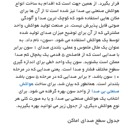
قرار بگیرد. از همین جهت است که اقدام به ساخت انواع
هواکش صنعتی بی صدا نیز شده است تا از آن ها برای
مکان هایی استفاده شود که کوچک ترین صدا و آلودگی
صوتی قابل پذیرش نیست. در صنعت تولید هواکش، واحد
مشترکی که از آن برای توضیح میزان صدای تولید شده
توسط یک هواکش استفاده می شود، «سون» نام داد. به
عنوان یک مثال ملموس و عملی، بلندی صدای 1 سون برابر
با صدایی است که از فاصله‌ي 5 قدمی یک یخچال کم صدا
ممکن است بشنوید. سون یک واحد خطی برای اندازه گیری
سطوح مختلف فشار و صدا است. یعنی صدایی که در مرحله
10 سون باشد، 2 برابر صدایی که در مرحله ۵ سون باشد
بلند‌تر است. همانطور که بیان شد، برای ساخت
هواکش
صنعتی بی صدا
‎ از واحد سون بهره گرفته می شود. برای
انتخاب یک هواکش صنعتی بی صدا، و یا به صورت کلی هر
نوع هواکش دیگری، از جدول زیر می توانید بهره بگیرید.
جدول سطح صدای اماکن