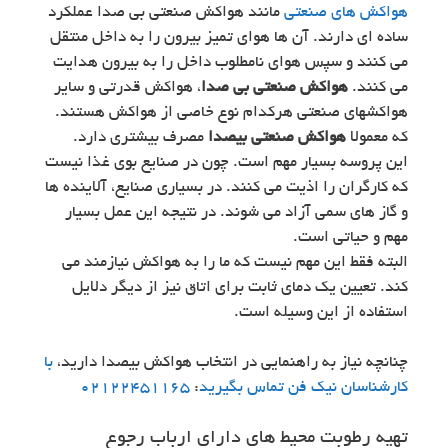
هواکش های صنعتی
مانند هواکش صنعتی بی صدا عملکرد
ساده ای دارند. آن ها هوای تمیز بیرون را به داخل منتقل
می کنند و سپس هوای نامطلوب داخل را به بیرون هدایت
می کنند.
هواکش صنعتی بی صدا
، هواکش قدرتی و سایر
هواکشهای صنعتی هرکدام نوع خاصی از هواکش هستند.
که معمولا
هواکش صنعتی بیصدا
مصرف بیشتری دارد.
این پروسه بسیار مهم است. چون در صنایع بوی غذا نیست
که کارگران را اذیت می کنند. در بسیاری صنایع، آلاینده ها
و گاز های سمی آزاد می شوند. در نتیجه این عمل بسیار
مهم و حیاتی است.
البته فقط این مهم نیست که ما را به هواکش نیازمند می
کند. تعیین یک دمای ثابت برای اتاق نیز از دیگر دلایل
استفاده از این وسیله است.
چنانچه نیاز به راهنمایی در انتخاب هواکش بیصدا دارید،
با
کارشناسان نیک فن تماس بگیرید
:
02122451165
تهیه رطوبت محیط های دارای ارباب رجوع