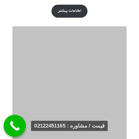
اطلاعات بیشتر
قیمت / مشاوره : 02122451165