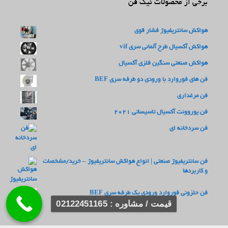
برخی از محصولات نیک فن
هواکش سانتریفیوژ فشار قوی
هواکش آکسیال طرح آلمانی سری vif
هواکش صنعتی سنگین فلزی آکسیال
فن های فوروارد با ورودی دو طرفه سری BEF
فن مرغداری
فن یوروونت آکسیال تاسیساتی 2021
فن سردخانه ای
فن سانتریفیوژ صنعتی | انواع هواکش سانتریفیوژ – خرید/مشخصات
و کاربردها
فن حلزونی فوروارد ورودی یک طرفه سری BEF
قیمت / مشاوره : 02122451165