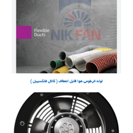
لوله خرطومی هوا قابل انعطاف ( کانال فلکسیبل )