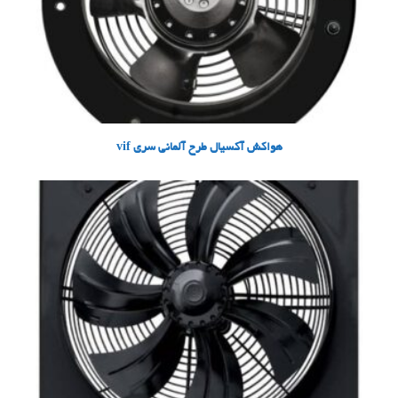
هواکش آکسیال طرح آلمانی سری vif