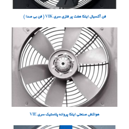
فن آکسیال ایلکا هفت پر فلزی سری VIK ( فن بی صدا )
هواکش صنعتی ایلکا پروانه پلاستیک سری VIE