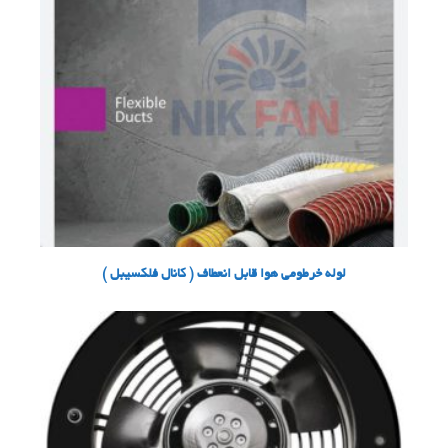
لوله خرطومی هوا قابل انعطاف ( کانال فلکسیبل )