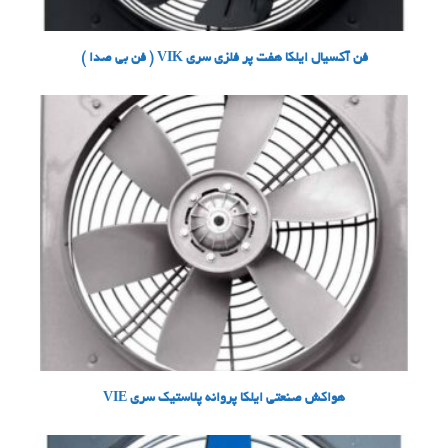
فن آکسیال ایلکا هفت پر فلزی سری VIK ( فن بی صدا )
هواکش صنعتی ایلکا پروانه پلاستیک سری VIE