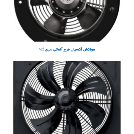
هواکش آکسیال طرح آلمانی سری vif