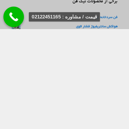
برخی از محصولات نیک فن
قیمت / مشاوره : 02122451165
فن سردخانه ای
هواکش سانتریفیوژ فشار قوی
فن یوروونت آکسیال تاسیساتی 2021
فن های فوروارد با ورودی دو طرفه سری BEF
هواکش صنعتی سنگین فلزی آکسیال
فن مرغداری
فن سانتریفیوژ صنعتی | انواع هواکش سانتریفیوژ – خرید/مشخصات
و کاربردها
هواکش آکسیال طرح آلمانی سری vif
فن حلزونی فوروارد ورودی یک طرفه سری BEF