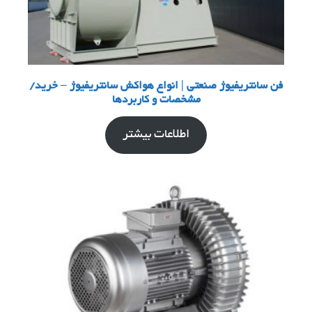
فن سانتریفیوژ صنعتی | انواع هواکش سانتریفیوژ – خرید/
مشخصات و کاربردها
اطلاعات بیشتر