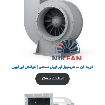
خرید فن سانتریفیوژ ایرفویل صنعتی | هواکش ایرفویل
اطلاعات بیشتر