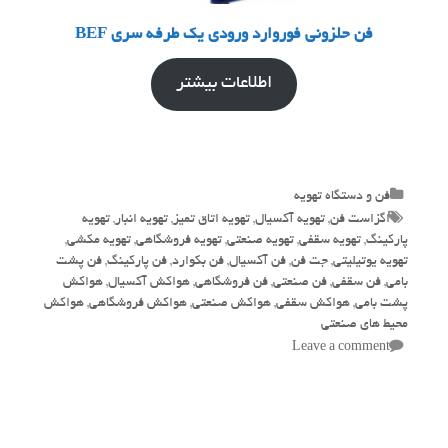
فن حلزونی فوروارد ورودی یک طرفه سری BEF
اطلاعات بیشتر
Categories
فن و دستگاه تهویه
Tags
اگزاست فن
,
تهویه آکسیال
,
تهویه اتاق تمیز
,
تهویه انبار
,
تهویه
پارکینگ
,
تهویه سقفی
,
تهویه صنعتی
,
تهویه فروشگاهی
,
تهویه مکشی
,
تهویه یوتیلیتی
,
جت فن
,
فن آکسیال
,
فن بکوارد
,
فن پارکینگ
,
فن پشت
بامی
,
فن سقفی
,
فن صنعتی
,
فن فروشگاهی
,
هواکش آکسیال
,
هواکش
پشت بامی
,
هواکش سقفی
,
هواکش صنعتی
,
هواکش فروشگاهی
,
هواکش
محیط های صنعتی
Leave a comment