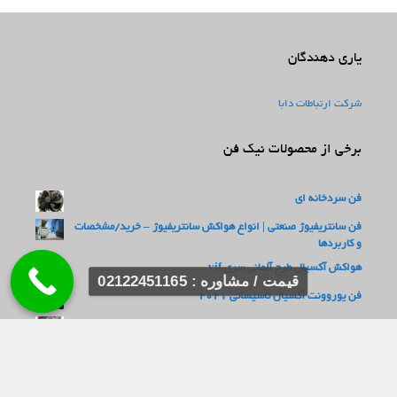
یاری دهندگان
شرکت ارتباطات دابا
برخی از محصولات نیک فن
فن سردخانه ای
فن سانتریفیوژ صنعتی | انواع هواکش سانتریفیوژ – خرید/مشخصات
و کاربردها
هواکش آکسیال طرح آلمانی سری vif
قیمت / مشاوره : 02122451165
فن یوروونت آکسیال تاسیساتی 2021
فن مرغداری
فن های فوروارد با ورودی دو طرفه سری BEF
هواکش سانتریفیوژ فشار قوی