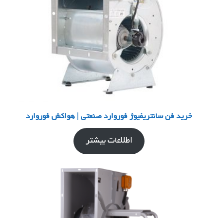
خرید فن سانتریفیوژ فوروارد صنعتی | هواکش فوروارد
اطلاعات بیشتر