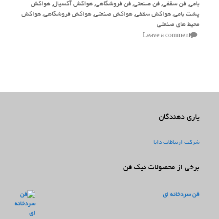
بامی
,
فن سقفی
,
فن صنعتی
,
فن فروشگاهی
,
هواکش آکسیال
,
هواکش
پشت بامی
,
هواکش سقفی
,
هواکش صنعتی
,
هواکش فروشگاهی
,
هواکش
محیط های صنعتی
Leave a comment
یاری دهندگان
شرکت ارتباطات دابا
برخی از محصولات نیک فن
فن سردخانه ای