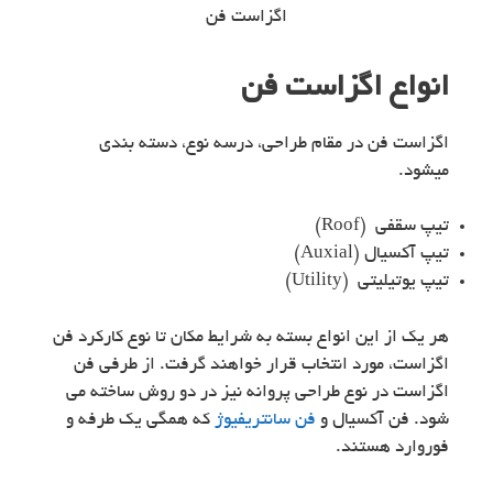
اگزاست فن
انواع اگزاست فن
اگزاست فن در مقام طراحی، درسه نوع، دسته بندی
میشود.
تیپ سقفی (Roof)
تیپ آکسیال (Auxial)
تیپ یوتیلیتی (Utility)
هر یک از این انواع بسته به شرایط مکان تا نوع کارکرد فن
اگزاست، مورد انتخاب قرار خواهند گرفت. از طرفی فن
اگزاست در نوع طراحی پروانه نیز در دو روش ساخته می
شود. فن آکسیال و
فن سانتریفیوژ
که همگی یک طرفه و
فوروارد هستند.