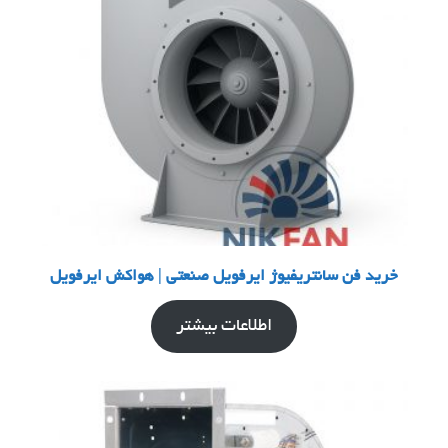
خرید فن سانتریفیوژ ایرفویل صنعتی | هواکش ایرفویل
اطلاعات بیشتر