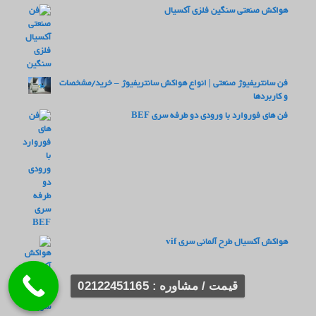
هواکش صنعتی سنگین فلزی آکسیال
فن سانتریفیوژ صنعتی | انواع هواکش سانتریفیوژ – خرید/مشخصات
و کاربردها
فن های فوروارد با ورودی دو طرفه سری BEF
هواکش آکسیال طرح آلمانی سری vif
قیمت / مشاوره : 02122451165