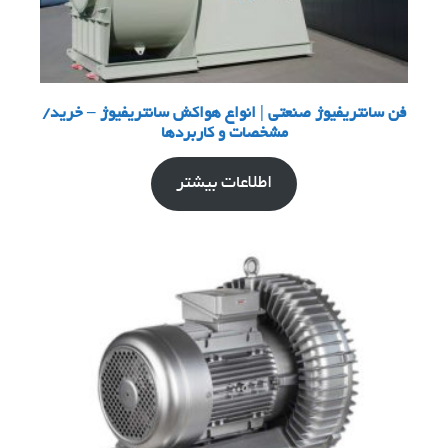
فن سانتریفیوژ صنعتی | انواع هواکش سانتریفیوژ – خرید/
مشخصات و کاربردها
اطلاعات بیشتر