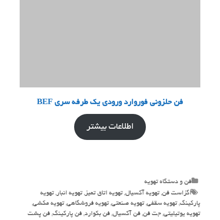
فن حلزونی فوروارد ورودی یک طرفه سری BEF
اطلاعات بیشتر
Categories
فن و دستگاه تهویه
Tags
اگزاست فن
,
تهویه آکسیال
,
تهویه اتاق تمیز
,
تهویه انبار
,
تهویه
پارکینگ
,
تهویه سقفی
,
تهویه صنعتی
,
تهویه فروشگاهی
,
تهویه مکشی
,
تهویه یوتیلیتی
,
جت فن
,
فن آکسیال
,
فن بکوارد
,
فن پارکینگ
,
فن پشت