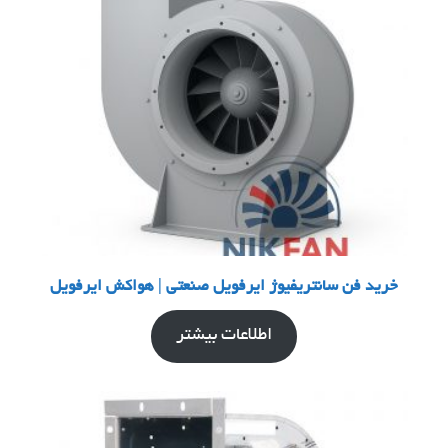
خرید فن سانتریفیوژ ایرفویل صنعتی | هواکش ایرفویل
اطلاعات بیشتر