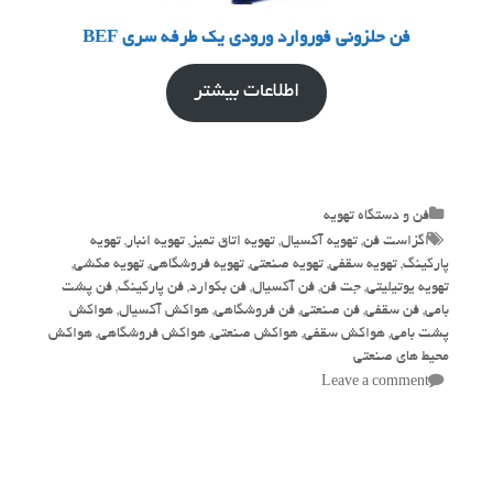
فن حلزونی فوروارد ورودی یک طرفه سری BEF
اطلاعات بیشتر
Categories
فن و دستگاه تهویه
Tags
اگزاست فن
,
تهویه آکسیال
,
تهویه اتاق تمیز
,
تهویه انبار
,
تهویه
پارکینگ
,
تهویه سقفی
,
تهویه صنعتی
,
تهویه فروشگاهی
,
تهویه مکشی
,
تهویه یوتیلیتی
,
جت فن
,
فن آکسیال
,
فن بکوارد
,
فن پارکینگ
,
فن پشت
بامی
,
فن سقفی
,
فن صنعتی
,
فن فروشگاهی
,
هواکش آکسیال
,
هواکش
پشت بامی
,
هواکش سقفی
,
هواکش صنعتی
,
هواکش فروشگاهی
,
هواکش
محیط های صنعتی
Leave a comment