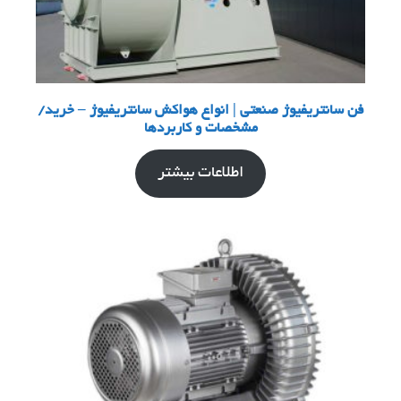
فن سانتریفیوژ صنعتی | انواع هواکش سانتریفیوژ – خرید/
مشخصات و کاربردها
اطلاعات بیشتر