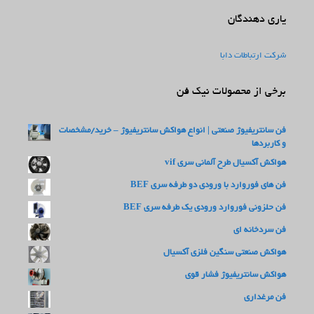
یاری دهندگان
شرکت ارتباطات دابا
برخی از محصولات نیک فن
فن سانتریفیوژ صنعتی | انواع هواکش سانتریفیوژ – خرید/مشخصات
و کاربردها
هواکش آکسیال طرح آلمانی سری vif
فن های فوروارد با ورودی دو طرفه سری BEF
فن حلزونی فوروارد ورودی یک طرفه سری BEF
فن سردخانه ای
هواکش صنعتی سنگین فلزی آکسیال
هواکش سانتریفیوژ فشار قوی
فن مرغداری