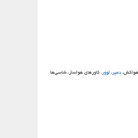
 هواکش،
دمپر
،
لوور
، کاورهای هواساز، شاسی‌ها