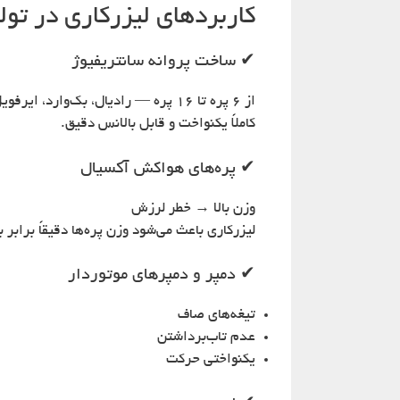
کاربردهای لیزرکاری در تو
✔ ساخت پروانه سانتریفیوژ
از ۶ پره تا ۱۶ پره — رادیال، بک‌وارد، ایرفویل
کاملاً یکنواخت و قابل بالانس دقیق.
✔ پره‌های هواکش آکسیال
وزن بالا → خطر لرزش
لیزرکاری باعث می‌شود وزن پره‌ها دقیقاً برابر 
✔ دمپر و دمپرهای موتوردار
تیغه‌های صاف
عدم تاب‌برداشتن
یکنواختی حرکت