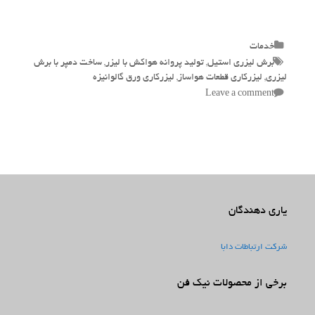
Categories
خدمات
Tags
برش لیزری استیل
,
تولید پروانه هواکش با لیزر
,
ساخت دمپر با برش
لیزری
,
لیزرکاری قطعات هواساز
,
لیزرکاری ورق گالوانیزه
Leave a comment
یاری دهندگان
شرکت ارتباطات دابا
برخی از محصولات نیک فن