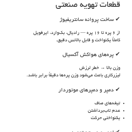
قطعات تهویه صنعتی
✔ ساخت پروانه سانتریفیوژ
از ۶ پره تا ۱۶ پره — رادیال، بک‌وارد، ایرفویل
کاملاً یکنواخت و قابل بالانس دقیق.
✔ پره‌های هواکش آکسیال
وزن بالا → خطر لرزش
لیزرکاری باعث می‌شود وزن پره‌ها دقیقاً برابر باشد.
✔ دمپر و دمپرهای موتوردار
تیغه‌های صاف
عدم تاب‌برداشتن
یکنواختی حرکت