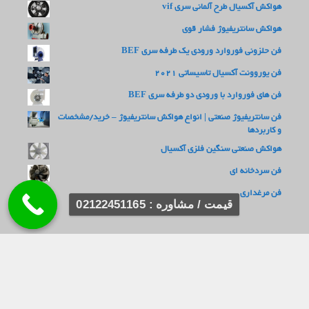
هواکش آکسیال طرح آلمانی سری vif
هواکش سانتریفیوژ فشار قوی
فن حلزونی فوروارد ورودی یک طرفه سری BEF
فن یوروونت آکسیال تاسیساتی 2021
فن های فوروارد با ورودی دو طرفه سری BEF
فن سانتریفیوژ صنعتی | انواع هواکش سانتریفیوژ – خرید/مشخصات
و کاربردها
هواکش صنعتی سنگین فلزی آکسیال
فن سردخانه ای
فن مرغداری
قیمت / مشاوره : 02122451165
دفتر مرکزی : تهران ، خیابان سعدی
تلفن : 22451165(021)
کارخانه : تهران ، شهرک صنعتی خرمدشت