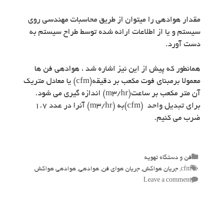
مقدار هوادهی را میتوان از طریق محاسبات مهندسی روی
سیستم و یا از اطلاعات ارائه شده توسط طراح سیستم به
دست آورد.
همانطور که پیش از این نیز اشاره شد ، هوادهی فن ها
معمولا برمبنای فوت مکعب بر دقیقه(cfm) یا معادل متریک
آن متر مکعب بر ساعت(m3/hr) اندازه گیری می شود.
برای تبدیل واحد (cfm)به (m3/hr) آنرا در عدد ۱.۷
ضرب می کنیم.
Categories
فن و دستگاه تهویه
Tags
cfm
,
جریان هواکش
,
جریان هوای فن
,
هوادهی
,
هوادهی هواکش
Leave a comment