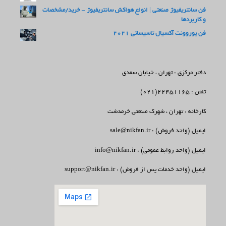
فن سانتریفیوژ صنعتی | انواع هواکش سانتریفیوژ – خرید/مشخصات
و کاربردها
فن یوروونت آکسیال تاسیساتی 2021
دفتر مرکزی : تهران ، خیابان سعدی
تلفن : 22451165(021)
کارخانه : تهران ، شهرک صنعتی خرمدشت
ایمیل (واحد فروش) : sale@nikfan.ir
ایمیل (واحد روابط عمومی) : info@nikfan.ir
ایمیل (واحد خدمات پس از فروش) : support@nikfan.ir