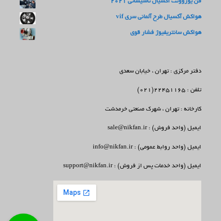
فن یوروونت آکسیال تاسیساتی 2021
هواکش آکسیال طرح آلمانی سری vif
هواکش سانتریفیوژ فشار قوی
دفتر مرکزی : تهران ، خیابان سعدی
تلفن : 22451165(021)
کارخانه : تهران ، شهرک صنعتی خرمدشت
ایمیل (واحد فروش) : sale@nikfan.ir
ایمیل (واحد روابط عمومی) : info@nikfan.ir
ایمیل (واحد خدمات پس از فروش) : support@nikfan.ir