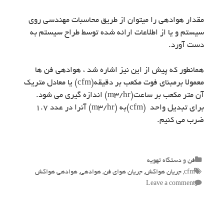
مقدار هوادهی را میتوان از طریق محاسبات مهندسی روی
سیستم و یا از اطلاعات ارائه شده توسط طراح سیستم به
دست آورد.
همانطور که پیش از این نیز اشاره شد ، هوادهی فن ها
معمولا برمبنای فوت مکعب بر دقیقه(cfm) یا معادل متریک
آن متر مکعب بر ساعت(m3/hr) اندازه گیری می شود.
برای تبدیل واحد (cfm)به (m3/hr) آنرا در عدد ۱.۷
ضرب می کنیم.
Categories
فن و دستگاه تهویه
Tags
cfm
,
جریان هواکش
,
جریان هوای فن
,
هوادهی
,
هوادهی هواکش
Leave a comment