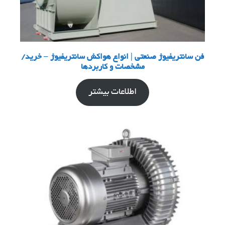
فن سانتریفیوژ صنعتی | انواع هواکش سانتریفیوژ – خرید/
مشخصات و کاربردها
اطلاعات بیشتر