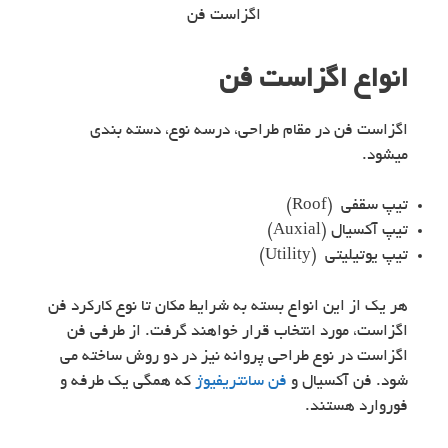
اگزاست فن
انواع اگزاست فن
اگزاست فن در مقام طراحی، درسه نوع، دسته بندی
میشود.
تیپ سقفی (Roof)
تیپ آکسیال (Auxial)
تیپ یوتیلیتی (Utility)
هر یک از این انواع بسته به شرایط مکان تا نوع کارکرد فن
اگزاست، مورد انتخاب قرار خواهند گرفت. از طرفی فن
اگزاست در نوع طراحی پروانه نیز در دو روش ساخته می
شود. فن آکسیال و
فن سانتریفیوژ
که همگی یک طرفه و
فوروارد هستند.