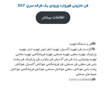
فن حلزونی فوروارد ورودی یک طرفه سری BEF
اطلاعات بیشتر
Categories
فن و دستگاه تهویه
Tags
اگزاست فن
,
تهویه آکسیال
,
تهویه اتاق تمیز
,
تهویه انبار
,
تهویه
پارکینگ
,
تهویه سقفی
,
تهویه صنعتی
,
تهویه فروشگاهی
,
تهویه مکشی
,
تهویه یوتیلیتی
,
جت فن
,
فن آکسیال
,
فن بکوارد
,
فن پارکینگ
,
فن پشت
بامی
,
فن سقفی
,
فن صنعتی
,
فن فروشگاهی
,
هواکش آکسیال
,
هواکش
پشت بامی
,
هواکش سقفی
,
هواکش صنعتی
,
هواکش فروشگاهی
,
هواکش
محیط های صنعتی
Leave a comment