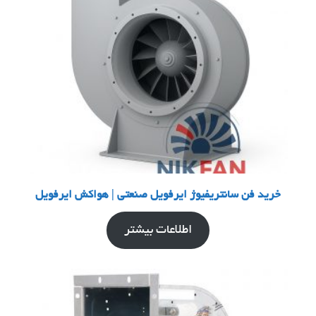
خرید فن سانتریفیوژ ایرفویل صنعتی | هواکش ایرفویل
اطلاعات بیشتر