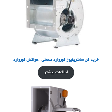
خرید فن سانتریفیوژ فوروارد صنعتی | هواکش فوروارد
اطلاعات بیشتر