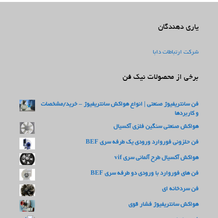
یاری دهندگان
شرکت ارتباطات دابا
برخی از محصولات نیک فن
فن سانتریفیوژ صنعتی | انواع هواکش سانتریفیوژ – خرید/مشخصات
و کاربردها
هواکش صنعتی سنگین فلزی آکسیال
فن حلزونی فوروارد ورودی یک طرفه سری BEF
هواکش آکسیال طرح آلمانی سری vif
فن های فوروارد با ورودی دو طرفه سری BEF
فن سردخانه ای
هواکش سانتریفیوژ فشار قوی