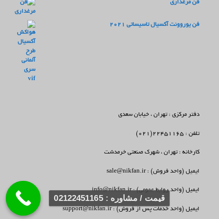
فن مرغداری
فن یوروونت آکسیال تاسیساتی 2021
دفتر مرکزی : تهران ، خیابان سعدی
تلفن : 22451165(021)
کارخانه : تهران ، شهرک صنعتی خرمدشت
ایمیل (واحد فروش) : sale@nikfan.ir
ایمیل (واحد روابط عمومی) : info@nikfan.ir
قیمت / مشاوره : 02122451165
ایمیل (واحد خدمات پس از فروش) : support@nikfan.ir