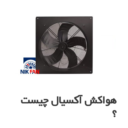
هواکش آکسیال چیست
؟