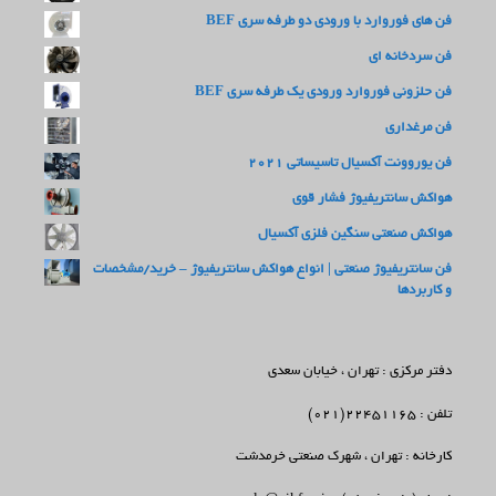
فن های فوروارد با ورودی دو طرفه سری BEF
فن سردخانه ای
فن حلزونی فوروارد ورودی یک طرفه سری BEF
فن مرغداری
فن یوروونت آکسیال تاسیساتی 2021
هواکش سانتریفیوژ فشار قوی
هواکش صنعتی سنگین فلزی آکسیال
فن سانتریفیوژ صنعتی | انواع هواکش سانتریفیوژ – خرید/مشخصات
و کاربردها
دفتر مرکزی : تهران ، خیابان سعدی
تلفن : 22451165(021)
کارخانه : تهران ، شهرک صنعتی خرمدشت