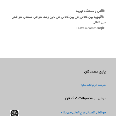
Categories
فن و دستگاه تهویه
Tags
تهویه بین کانالی
,
فن بین کانالی
,
فن لاین ونت
,
هواش صنعتی
,
هواکش
بین کانالی
Leave a comment
یاری دهندگان
شرکت ارتباطات دابا
برخی از محصولات نیک فن
هواکش آکسیال طرح آلمانی سری vif