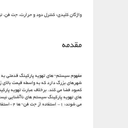
واژگان کلیدی: کنترل دود و حرارت، جت فن، ت
مقدمه
مفهوم سیستم¬های تهویه پارکینگ قدمتی به می
شهرهای بزرگ دارد که به واسطه قیمت بالای ز
کمبود فضا می کند. برخلاف عبارت تهویه پارکی
های تهویه پارکینگ سیستم های ناآشنایی نیست
می شوند: ۱- استفاده از جت فن¬ها ۲-استفاده از کانال