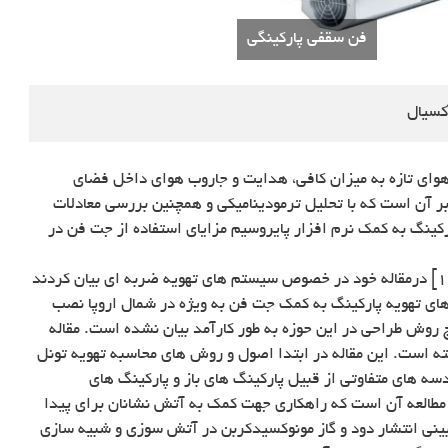
فن سقفی پارکینگی
وای تازه به میزان کافی، هدایت و جاروب هوای داخل فضای
بر آن است که با تحلیل ترمودینامیکی و همچنین بررسی معادلات
رکینگ به کمک نرم افزار پایروسیم مزایای استفاده از جت فن در
در اوایل سال ۲۰۰۴ اچ پی مورگان و بی ونهو [۱] درمقاله خود در خصوص سیستم های تهویه ضربه ای بیان کردند
ای تهویه پارکینگ به کمک جت فن به ویژه در شمال اروپا نصب
ت. متأسفانه تا قبل از سال ۲۰۰۴ هیچ روش طراحی در این حوزه به طور کارآمد بیان نشده است. مقاله
ه است. این مقاله در ابتدا اصول و روش های محاسبه تهویه تونل
سه های متفاوتی از قبیل پارکینگ های باز و پارکینگ های
العه آن است که راهکاری جهت کمک به آتش نشانان برای پیدا
رائه کند. وانگ[۲] به پیش بینی انتشار دود و گاز مونوکسیدکربن در آتش سوزی و شبیه سازی