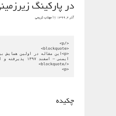
در پارکینگ زیرزمین
آذر 2, 1399
by
مهتاب کریمی
<p>
چکیده