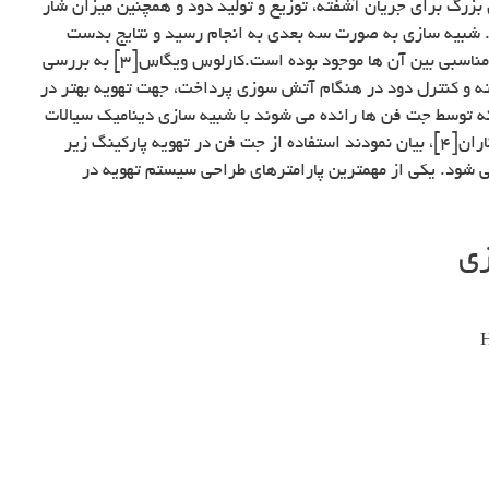
بزرگ برای جریان آشفته، توزیع و تولید دود و همچنین میزان شار
. شبیه سازی به صورت سه بعدی به انجام رسید و نتایج بدست
آمده با داده های تجربی مقایسه شده و تطبیق مناسبی بین آن ها موجود بوده است.کارلوس ویگاس[۳] به بررسی
ه و کنترل دود در هنگام آتش سوزی پرداخت، جهت تهویه بهتر در
که توسط جت فن ها رانده می شوند با شبیه سازی دینامیک سیالات
محاسباتی مطالعه شده است. اسام خلیل و همکاران[۴]، بیان نمودند استفاده از جت فن در تهویه پارکینگ زیر
شود. یکی از مهمترین پارامترهای طراحی سیستم تهویه در
زی
H