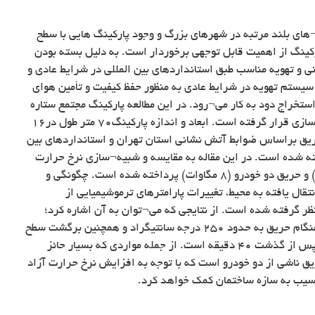
ای بلند مرتبه در شهرهای بزرگ و وجود پارکینگ هایی با سطح
رکینگ از اهمیت قابل توجهی برخوردار است. به دلیل بسته بودن
نی و تهویه مناسب طبق استانداردهای بین المللی در شرایط عادی و
یستم تهویه در شرایط عادی به منظور حفظ کیفیت و تأمین هوای
ستخراج دود به کار می¬رود. در این مطالعه پارکینگ مجتمع ستاره
ونک واقع درشهر تهران مورد بررسی و شبیه¬سازی قرار گرفته است. ابعاد و اندازه پارکینگ۷۰ متر طول در۱۶
است. سناریوی حریق براساس ضوابط آتش نشانی استان تهران و استانداردهای بین
BS7346، NFP) در نظر گرفته شده است. در این مقاله به مقایسه و شبیه¬سازی نرخ حرارت
آزاد شده ناشی از حریق یک خودرو (۴ مگاوات) و حریق دو خودرو (۸ مگاوات) پرداخته شده است. چگونگی و
تقال یافته به محیط، تغییرات پارامترهای ترموشیمیایی از
 گرفته شده است. از نتایجی که می¬توان به آن اشاره کرد؛
کاهش دمای پارکینگ به کمک جت فن¬ها در هنگام حریق به حدود ۲۵۰ درجه سانتیگراد و همچنین برگشت سطح
دید افقی در پارکینگ با وجود حریق دو خودرو پس از گذشت ۴۰ دقیقه است. از جمله مواردی که بسیار حائز
ق ناشی از دو خودرو است که با توجه به افزایش نرخ حرارت آزاد
سیب به سازه ساختمان کمک خواهد کرد.