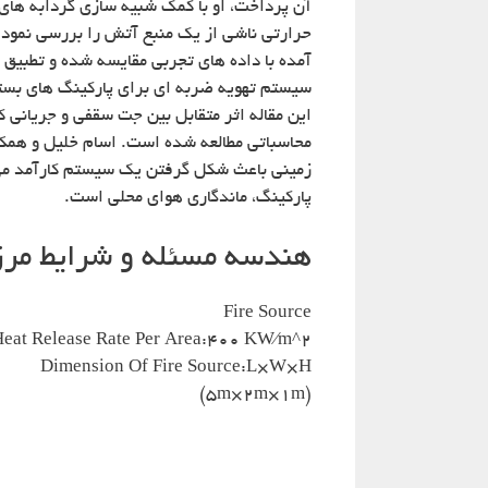
آن پرداخت، او با کمک شبیه سازی گردابه های 
حرارتی ناشی از یک منبع آتش را بررسی نمود
سیستم تهویه ضربه ای برای پارکینگ های بست
این مقاله اثر متقابل بین جت سقفی و جریانی 
زمینی باعث شکل گرفتن یک سیستم کارآمد می 
پارکینگ، ماندگاری هوای محلی است.
هندسه مسئله و شرایط مر
Fire Source
eat Release Rate Per Area:400 KW⁄m^2
Dimension Of Fire Source:L×W×H
(۵m×۲m×۱m)