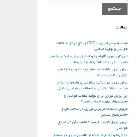
برای:
جستجو
مقالات
مقایسه برش لیزری با CNC و پانچ در تولید قطعات
هواساز و تهویه صنعتی
لیزرکاری ورق گالوانیزه و استیل برای ساخت پروانه و
دمپر — مزایا، استانداردها و کاربردها
برش لیزری قطعات هواساز چیست و چرا نیک‌فن
بهترین انتخاب است؟
برش لیزری در ساخت سفارشی پروانه‌ها و اجزای
هواساز؛ دقت، کارایی و انعطاف در طراحی صنعتی
چرا برش لیزری برای تولید قطعات هواساز و
سیستم‌های تهویه ایده‌آل است؟
مزایای استفاده از برش لیزری در ساخت فن‌ و
سانتریفیوژ صنعتی
برش لیزری فلزات چیست؟ اهمیت آن در صنایع
هواساز
چالش‌ها و موانع استفاده از بالانس لیزری در صنایع