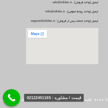
ایمیل (واحد فروش) : sale@nikfan.ir
ایمیل (واحد روابط عمومی) : info@nikfan.ir
ایمیل (واحد خدمات پس از فروش) : support@nikfan.ir
قیمت / مشاوره : 02122451165
© 2026
· کلیه حقوق مادی و معنوی متعلق به وبسایت
نیک فن
می باشد.