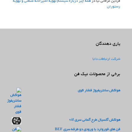
فردین عرفانی نیا
در
همه چیز درباره سیستم تهویه آشپزخانه صنعتی و تهویه
رستوران
یاری دهندگان
شرکت ارتباطات دابا
برخی از محصولات نیک فن
هواکش سانتریفیوژ فشار قوی
هواکش آکسیال طرح آلمانی سری vif
فن های فوروارد با ورودی دو طرفه سری BEF