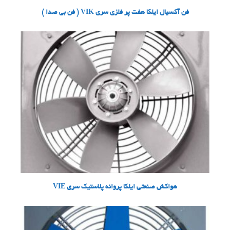
فن آکسیال ایلکا هفت پر فلزی سری VIK ( فن بی صدا )
هواکش صنعتی ایلکا پروانه پلاستیک سری VIE