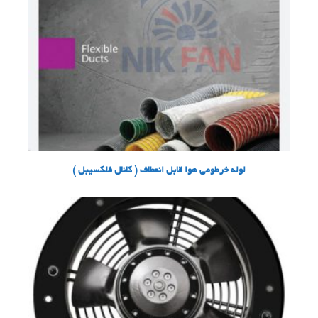
لوله خرطومی هوا قابل انعطاف ( کانال فلکسیبل )