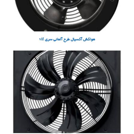
هواکش آکسیال طرح آلمانی سری vif