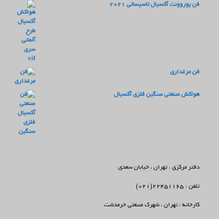
فن یوروونت آکسیال تاسیساتی 2021
فن مرغداری
هواکش صنعتی سنگین فلزی آکسیال
دفتر مرکزی : تهران ، خیابان سعدی
تلفن : 22451165(021)
کارخانه : تهران ، شهرک صنعتی خرمدشت