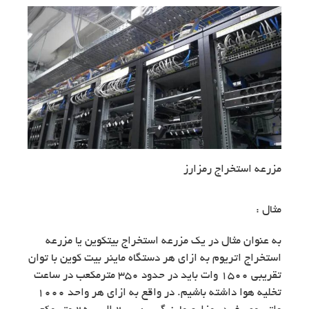
مزرعه استخراج رمزارز
مثال :
به عنوان مثال در یک مزرعه استخراج بیتکوین یا مزرعه
استخراج اتریوم به ازای هر دستگاه ماینر بیت کوین با توان
تقریبی 1500 وات باید در حدود 350 مترمکعب در ساعت
تخلیه هوا داشته باشیم. در واقع به ازای هر واحد 1000