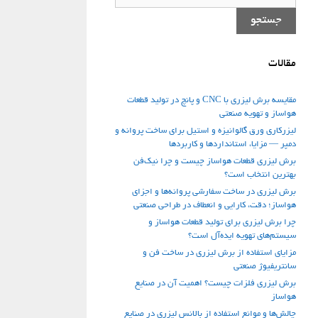
برای:
جستجو
مقالات
مقایسه برش لیزری با CNC و پانچ در تولید قطعات
هواساز و تهویه صنعتی
لیزرکاری ورق گالوانیزه و استیل برای ساخت پروانه و
دمپر — مزایا، استانداردها و کاربردها
برش لیزری قطعات هواساز چیست و چرا نیک‌فن
بهترین انتخاب است؟
برش لیزری در ساخت سفارشی پروانه‌ها و اجزای
هواساز؛ دقت، کارایی و انعطاف در طراحی صنعتی
چرا برش لیزری برای تولید قطعات هواساز و
سیستم‌های تهویه ایده‌آل است؟
مزایای استفاده از برش لیزری در ساخت فن‌ و
سانتریفیوژ صنعتی
برش لیزری فلزات چیست؟ اهمیت آن در صنایع
هواساز
چالش‌ها و موانع استفاده از بالانس لیزری در صنایع