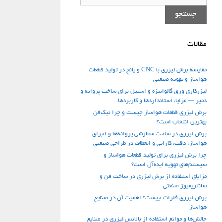
برای:
جستجو
مقالات
مقایسه برش لیزری با CNC و پانچ در تولید قطعات
هواساز و تهویه صنعتی
لیزرکاری ورق گالوانیزه و استیل برای ساخت پروانه و
دمپر — مزایا، استانداردها و کاربردها
برش لیزری قطعات هواساز چیست و چرا نیک‌فن
بهترین انتخاب است؟
برش لیزری در ساخت سفارشی پروانه‌ها و اجزای
هواساز؛ دقت، کارایی و انعطاف در طراحی صنعتی
چرا برش لیزری برای تولید قطعات هواساز و
سیستم‌های تهویه ایده‌آل است؟
مزایای استفاده از برش لیزری در ساخت فن‌ و
سانتریفیوژ صنعتی
برش لیزری فلزات چیست؟ اهمیت آن در صنایع
هواساز
چالش‌ها و موانع استفاده از بالانس لیزری در صنایع