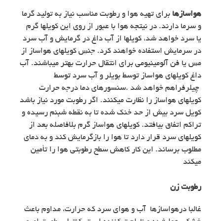
هواسازها
برای تهیه هوا و رطوبت مناسب نیاز به تولید گرما
و سرما دارند. در نیتجه هوا با عبور از روی این کویلها گرم
یا سرد خواهد شد، کویلها از آب داغ در گرمایش و آب سرد
در سرمایش استفاده خواهند کرد. جنس کویلهای هواساز از
مس یا فن آلومینیومی برای انتقال حرارت بهتر می­باشند. آب
داغ کویلهای هواساز توسط بویلر و آب سرد توسط
چیلرفراهم خواهد شد .سنسورهای دما درجه حرارت
کویلهای هواساز را نظارت می­کنند. اگر رطوبت مورد نیاز باشد
کویل سرد بیش از حد خنک شده تا به نقطه شبنم رسیده و
تراکم اتفاق بیافتد. کویلهای هواساز گرم بلافاصله بعد از
کویلهای سرد قرار دارد تا هوا را بازگرمایش کند و به دمای
مطلوب برساند. این کار کاهش سطح رطوبتی هوا را تأمین
می­کند
رطوبت زن
غالبا درهواسازها آب و هوای سرد که حرارت، مداوم باعث