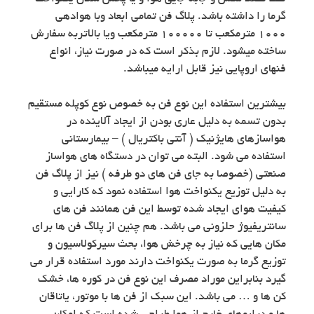
گرما را داشته باشد. پلاگ فن تمامی ابعاد وبا هوادهی
١٠٠٠ مترمکعب تا ١٠٠٠٠٠ مترمکعب ویا بالاتربه سفارش
ساخته میشود. لازم بذکر است که در صورت نیاز، انواع
فنهای اروپایی نیز قابل ارایه میباشد.
بیشترین استفاده این نوع فن به خصوص نوع کوپله مستقیم
بدون تسمه به دلیل عاری بودن از ایجاد آلاینده در
هواسازهای هایژنیک ( آنتی باکتریال ) – بیمارستانی
استفاده می شود. البته می توان در دستگاه های هواساز
صنعتی (خصوصا به جای فن های دو طرفه ) نیز از پلاگ فن
به دلیل توزیع یکنواخت هوا استفاده نمود که کارایی و
کیفیت هوای ایجاد شده توسط این فن همانند فن های
سانتریفیوژ حلزونی می باشد. هم چنین از پلاگ فن ها برای
مکان هایی که نیاز به چرخش هوا، بحث سیرکولاسیون و
توزیع گرما به صورت یکنواخت دارند مورد استفاده قرار می
گیرد بنابراین موراد مصرف این نوع فن در کوره ها، خشک
کن ها و … می باشد. این سبک از فن ها با موتور، یاتاقان