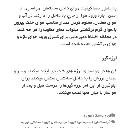
به منظور حفظ کیفیت هوای داخل ساختمان، هواسازها تا
حدی اجازه ورود هوا از خارج به داخل را دارند. در آب و
هوای معتدل، مخلوط کردن مقدار مناسب هوای خنک بیرون
با هوای گرم برگشتی می­تواند دمای مطلوب را فراهم کند.
در محفظه اختلاط دمپرهایی برای کنترل ورود هوای تازه و
هوای برگشتی تعبیه شده است.
لرزه­ گیر
فن ­ها در هواسازها لرزه ­های شدیدی ایجاد می­کنند و سر و
صدای لرزش را به داخل ساختمان منتقل می­کنند برای
جلوگیری از این امر لرزه­ گیرها را درست قبل و بعد از
هواساز یا میان فن­ها نصب می­کنند.
Categories
فن و دستگاه تهویه
Tags
اگزاست فن
,
تصفیه هوا
,
تهویه بیمارستانی
,
تهویه صنعتی
,
تهویه