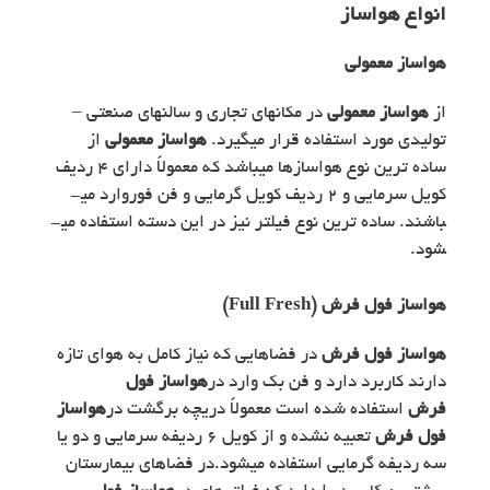
انواع هواساز
هواساز معمولی
از
هواساز معمولی
در مکانهای تجاری و سالنهای صنعتی –
تولیدی مورد استفاده قرار میگیرد.
هواساز معمولی
از
ساده ­ترین نوع هواسازها می­باشد که معمولاً دارای 4 ردیف
کویل سرمایی و 2 ردیف کویل گرمایی و فن فوروارد می­
باشند. ساده ­ترین نوع فیلتر نیز در این دسته استفاده می­
شود.
هواساز فول فرش (Full Fresh)
هواساز فول فرش
در فضاهایی که نیاز کامل به هوای تازه
دارند کاربرد دارد و فن بک ­وارد در
هواساز فول
فرش
استفاده شده است معمولاً دریچه برگشت در
هواساز
فول فرش
تعبیه نشده و از کویل 6 ردیفه سرمایی و دو یا
سه ردیفه گرمایی استفاده می­شود.در فضاهای بیمارستان