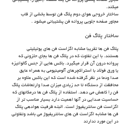
مجاور صفحه پشتی پروانه فن یک منطقه جانبی را پشتیبانی
میکند.
ساختار خروجی هوای دوم پلاگ فن توسط بخشی از قاب
مجاور صفحه جلویی پروانه فن پشتیبانی میشود .
ساختار پلاگ فن
پلاگ فن ها تقریبا مشابه اگزاست فن های یوتیلیتی
هستند. با این تفاوت که در پلاگ فن ها بجای حلزونی که
پروانه درون آن قرار میگیرد. باکس هایی از جنس گالوانیزه
یا ورق فولاد با استراکچرهای آلومینیومی به همراه عایق
صدا ودما در نظر گرفته شده است که این باکس علاوه بر
محافظت از دستگاه تا حد زیادی میزان صدا وارتعاشات پلاگ
فن را کاهش می دهد. استفاده از پلاگ فن ها درمکانهای که
حساسیت صدایی در آنها اهمیت دارد بسیار مناسب تر از
اگزاست فن سانتریفیوژ است. البته ظرفیت هوادهی پلاگ
فن ها مشابه اگزاست فن های سانتریفیوژ می باشد وتفاوتی
در این مورد ندارند