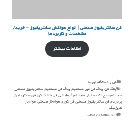
فن سانتریفیوژ صنعتی | انواع هواکش سانتریفیوژ – خرید/
مشخصات و کاربردها
اطلاعات بیشتر
Categories
فن و دستگاه تهویه
Tags
پلاگ فن
,
پلاگ فن غیر مستقیم
,
پلاگ فن مستقیم
,
سانتریفیوژ صنعتی
,
سیستم جمع کننده غبار
,
سیستم گرمایشی
,
فن خشک کن
,
فن سانتریفیوژ
پربازده
,
فن سانتریفیوژ صنعتی
,
فن کوره
,
هواساز صنعتی
,
هواساز
هایژنیک
Leave a comment