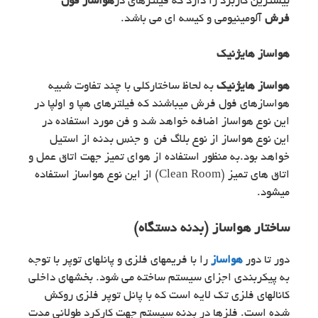
بیشترین کاربرد را دارد که فیلترهای در
هواساز فول
فرش
آلومینیومی و کیسه­ ای می باشد.
هواساز هایژنیک
هواساز هایژنیک
به لحاظ ساختارکلی با چند تفاوت شبیه
هواسازهای فول فرش می­باشند که فیلترهای هپا و اولپا در
این نوع هواساز اضافه خواهد شد و فن مورد استفاده در
این نوع هواساز از نوع بلاگ فن و جنس بدنه از استیل
خواهد بود.به منظور استفاده از هوای تمیز جهت اتاق عمل و
اتاق های تمیز (Clean Room) از این نوع هواساز استفاده
می­شود.
ساختار هواساز (بدنه دستگاه)
دور تا دور
هواساز
را با فریمهای فلزی و پانلهای توپر با توجه
به پیکربندی اجزای سیستم ساخته می شود. بخشهای داخلی
کانالهای فلزی تک لایه است که با پانل توپر فلزی روکش
شده است. فلزها در بدنه سیستم جهت کارکرد طولانی مدت