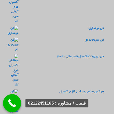
فن مرغداری
فن سردخانه ای
فن یوروونت آکسیال تاسیساتی 2021
هواکش صنعتی سنگین فلزی آکسیال
قیمت / مشاوره : 02122451165