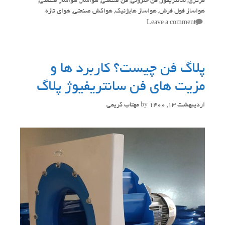
مرکزی
,
سانتریفوژ
,
فن حلزونی
,
فن صنعتی
,
هواساز
,
هواساز صنعتی
,
هواساز فول فرش
,
هواساز هایژنیک
,
هواکش صنعتی
,
هوای تازه
Leave a comment
پلاگ فن چیست؟ کاربرد ها و
مزیت های فن سانتریفیوژ پلاگ
اردیبهشت 13, 1400
by
مهتاب کریمی