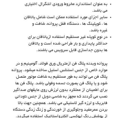
به عنوان استاندارد مخروط ورودی انتگرال اختیاری
می باشد.
سایر اجزای مورد استفاده ممکن است شامل یاتاقان
ها ، کوپلینگ ها ، دستگاه قفل پروانه، شافت و
غیره باشد.
در نوع کوپله غیر مستقیم استفاده ازیاتاقان برای
حداکثر پایداری و بار طراحی شده است و یاتاقان
ها بدون جداسازی قابل سرویس می باشند.
پروانه وبدنه پلاگ فن ازمتریال ورق فولاد، آلومینیم و در
موارد خاص از جنس استنلس استیل ساخته میشود. پروانه
پلاگ فن می تواند به طور مستقیم به شافت موتور متصل
شود و یا پلاگ فن بصورت تسمه وفولی باشد. پلاگ فن ها
برای اطمینان از عملکرد بدون لرزش روی عایقهای صداگیر
نصب می گردند که مجهز به شاسی دوبل از جنس ناودانی
فابریک و لرزه گیر لاستیکی می باشد. همچنین جهت بالا
بردن عمرمفید وجلوگیری از خورندگی و زنگ زدگی دستگاه
از پوشش رنگ اپوکسی الکترواستاتیک استفاده میگردد.