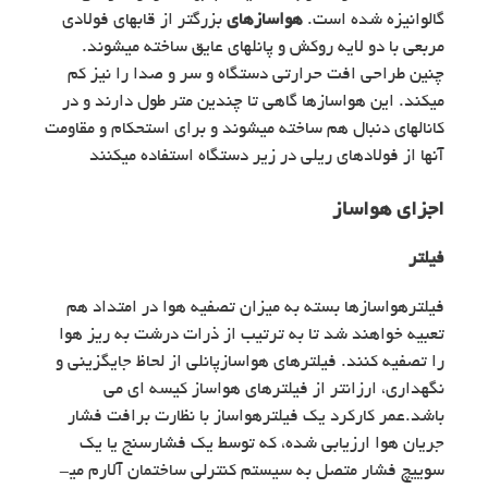
گالوانیزه شده است.
هواسازهای
بزرگتر از قابهای فولادی
مربعی با دو لایه روکش و پانلهای عایق ساخته می­شوند.
چنین طراحی افت حرارتی دستگاه و سر و صدا را نیز کم
می­کند. این هواسازها گاهی تا چندین متر طول دارند و در
کانالهای دنبال هم ساخته می­شوند و برای استحکام و مقاومت
آنها از فولادهای ریلی در زیر دستگاه استفاده می­کنند
اجزای هواساز
فیلتر
فیلترهواسازها بسته به میزان تصفیه هوا در امتداد هم
تعبیه خواهند شد تا به ترتیب از ذرات درشت به ریز هوا
را تصفیه کنند. فیلترهای هواسازپانلی از لحاظ جایگزینی و
نگهداری، ارزانتر از فیلترهای هواساز کیسه ­ای می
باشد.عمر کارکرد یک فیلترهواساز با نظارت برافت فشار
جریان هوا ارزیابی شده، که توسط یک فشارسنج یا یک
سوییچ فشار متصل به سیستم کنترلی ساختمان آلارم می­