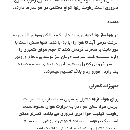
خشکی هوا شده و ناراحت­ کننده است، کنترل رطوبت امری
ضروری است.رطوبت زن­ها انواع مختلفی در هواسازها دارند.
دمنده
در
هواساز ها
فن­هایی وجود دارد که با الکتروموتور القایی به
حرکت درمی آید تا هوا را جا به جا کند. فن­ها ممکن است با
دور ثابت یا متحرک گردش کنند تا حجم هوای متغیری را
وارد سیستم کند. سرعت جریان نیز توسط پره ­های ورودی
یا دمپر خروجی کنترل می­شود.این دمنده­ ها به سه دسته
بک­ وارد ، فوروارد و بلاگ تقسیم می­شوند.
تجهیزات کنترلی
برای هواسازها
کنترل بخشهای مختلف از جمله سرعت
جریان هوا، دمای هوا، درجه حرارت هوای مخلوط شده،
رطوبت، کیفیت هوا امری ضروری می باشد. کنترلر ممکن
است یک ترموستات ساده خاموش / روشن یا سیستم
پیچیده کنترل هوشمند ساختمانی داشته باشد.