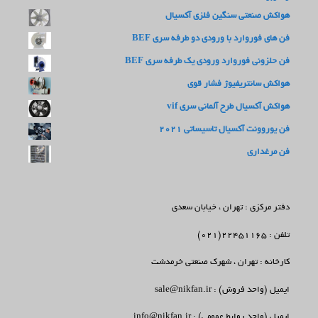
هواکش صنعتی سنگین فلزی آکسیال
فن های فوروارد با ورودی دو طرفه سری BEF
فن حلزونی فوروارد ورودی یک طرفه سری BEF
هواکش سانتریفیوژ فشار قوی
هواکش آکسیال طرح آلمانی سری vif
فن یوروونت آکسیال تاسیساتی 2021
فن مرغداری
دفتر مرکزی : تهران ، خیابان سعدی
تلفن : 22451165(021)
کارخانه : تهران ، شهرک صنعتی خرمدشت
ایمیل (واحد فروش) : sale@nikfan.ir
ایمیل (واحد روابط عمومی) : info@nikfan.ir