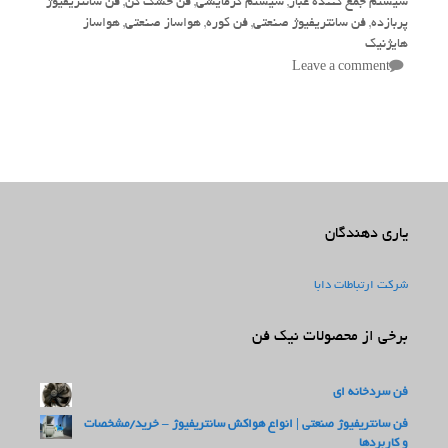
سیستم جمع کننده غبار
,
سیستم گرمایشی
,
فن خشک کن
,
فن سانتریفیوژ
پربازده
,
فن سانتریفیوژ صنعتی
,
فن کوره
,
هواساز صنعتی
,
هواساز
هایژنیک
Leave a comment
یاری دهندگان
شرکت ارتباطات دابا
برخی از محصولات نیک فن
فن سردخانه ای
فن سانتریفیوژ صنعتی | انواع هواکش سانتریفیوژ – خرید/مشخصات
و کاربردها