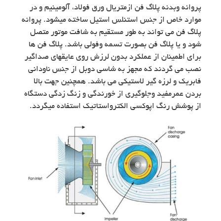
پروانه وبدنه پلاگ فن ازمتریال ورق فولاد، آلومینیم و در
موارد خاص از جنس استنلس استیل ساخته میشود. پروانه
پلاگ فن می تواند به طور مستقیم به شافت موتور متصل
شود و یا پلاگ فن بصورت تسمه وفولی باشد. پلاگ فن ها
برای اطمینان از عملکرد بدون لرزش روی عایقهای صداگیر
نصب می گردند که مجهز به شاسی دوبل از جنس ناودانی
فابریک و لرزه گیر لاستیکی می باشد. همچنین جهت بالا
بردن عمرمفید وجلوگیری از خورندگی و زنگ زدگی دستگاه
از پوشش رنگ اپوکسی الکترواستاتیک استفاده میگردد.