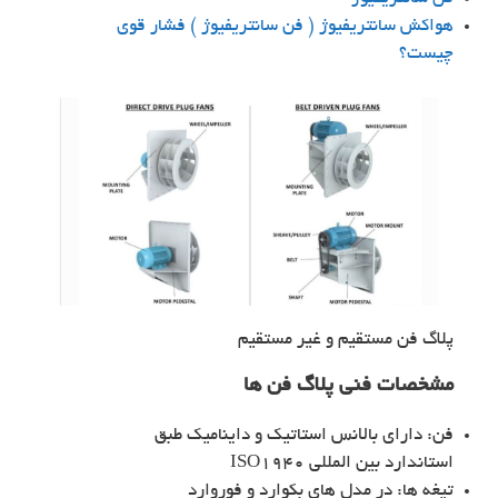
هواکش سانتریفیوژ ( فن سانتریفیوژ ) فشار قوی
چیست؟
پلاگ فن مستقیم و غیر مستقیم
مشخصات فنی پلاگ فن ها
فن: دارای بالانس استاتیک و داینامیک طبق
استاندارد بین المللی ISO1940
تیغه ها: در مدل های بکوارد و فوروارد