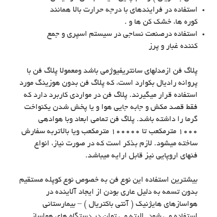
استفاده در فرایندهای با درجه حرارت بالا همانند
کوره ها، خشک کن ها و .
استفاده درصنعت نساجی در سیستم اسپری و جمع
کننده غبار و پرز
پلاگ فن ازمدلهای سانتریفیوژمی باشد ومعمولا پلاگ فن با
پروانه رادیال بکوارد است، که پلاگ فن بدون هوزینگ مورد
استفاده قرار میگیرند. پلاگ فن در مواردی کاربرد دارد که
فقط قصد مکش و جابه جایی هوا و یا پخش شدن یکنواخت
گرما را داشته باشد. پلاگ فن تمامی ابعاد وبا هوادهی
١٠٠٠ مترمکعب تا ١٠٠٠٠٠ مترمکعب ویا بالاتربه سفارش
ساخته میشود. لازم بذکر است که در صورت نیاز، انواع
فنهای اروپایی نیز قابل ارایه میباشد.
بیشترین استفاده این نوع فن به خصوص نوع کوپله مستقیم
بدون تسمه به دلیل عاری بودن از ایجاد آلاینده در
هواسازهای هایژنیک ( آنتی باکتریال ) – بیمارستانی
استفاده می شود. البته می توان در دستگاه های هواساز