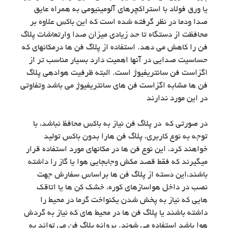
یا ورق فولاد با استراکچرهای آلومینیومی به همراه عایق
صدا ودما در نظر گرفته شده است که این باکس علاوه بر
محافظت از دستگاه تا حد زیادی میزان صدا وارتعاشات پلاگ
فن را کاهش می دهد. استفاده از پلاگ فن ها درمکانهای که
حساسیت صدایی در آنها اهمیت دارد بسیار مناسب تر از
اگزاست فن سانتریفیوژ است. البته ظرفیت هوادهی پلاگ
فن ها مشابه اگزاست فن های سانتریفیوژ می باشد وتفاوتی
در این مورد ندارند
در صورتی که در پلاگ فن نیاز به باکس محافظ نباشد، با
توجه به نوع کاربری، پلاگ فن هارا بدون باکس تولید
خواهند کرد، این نوع فن ها در مکانهای مورد استفاده قرار
میگیرند که فقط قصد مکش وجابجایی هوا یا گاز را داشته
باشند،این دسته از پلاگ فن ها براساس سفارش جهت
نصب در داخل هواسازهای کوره، خشک کن ها یا اتاقک
هایی که نیاز به پخش شدن یکنواخت گرما در محیط را
داشته باشند یا پلاگ فن ها در محیط های که نیاز به گردش
هوا باشد استفاده می شوند. پروانه پلاگ فن می تواند به