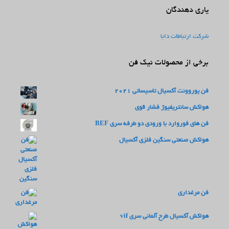
یاری دهندگان
شرکت ارتباطات دابا
برخی از محصولات نیک فن
فن یوروونت آکسیال تاسیساتی 2021
هواکش سانتریفیوژ فشار قوی
فن های فوروارد با ورودی دو طرفه سری BEF
هواکش صنعتی سنگین فلزی آکسیال
فن مرغداری
هواکش آکسیال طرح آلمانی سری vif