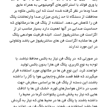
یا ورق فولاد با استراکچرهای آلومینیومی به همراه عایق
صدا ودما در نظر گرفته شده است که این باکس علاوه بر
محافظت از دستگاه تا حد زیادی میزان صدا وارتعاشات پلاگ
فن را کاهش می دهد. استفاده از پلاگ فن ها درمکانهای که
حساسیت صدایی در آنها اهمیت دارد بسیار مناسب تر از
اگزاست فن سانتریفیوژ است. البته ظرفیت هوادهی پلاگ
فن ها مشابه اگزاست فن های سانتریفیوژ می باشد وتفاوتی
در این مورد ندارند
در صورتی که در پلاگ فن نیاز به باکس محافظ نباشد، با
توجه به نوع کاربری، پلاگ فن هارا بدون باکس تولید
خواهند کرد، این نوع فن ها در مکانهای مورد استفاده قرار
میگیرند که فقط قصد مکش وجابجایی هوا یا گاز را داشته
باشند،این دسته از پلاگ فن ها براساس سفارش جهت
نصب در داخل هواسازهای کوره، خشک کن ها یا اتاقک
هایی که نیاز به پخش شدن یکنواخت گرما در محیط را
داشته باشند یا پلاگ فن ها در محیط های که نیاز به گردش
هوا باشد استفاده می شوند. پروانه پلاگ فن می تواند به