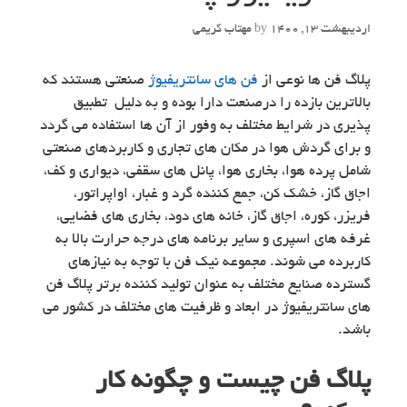
اردیبهشت 13, 1400
by
مهتاب کریمی
پلاگ فن ها نوعی از
فن های سانتریفیوژ
صنعتی هستند که
بالاترین بازده را درصنعت دارا بوده و به دلیل تطبیق
پذیری در شرایط مختلف به وفور از آن ها استفاده می گردد
و برای گردش هوا در مکان های تجاری و کاربردهای صنعتی
شامل پرده هوا، بخاری هوا، پانل های سقفی، دیواری و کف،
اجاق گاز، خشک کن، جمع کننده گرد و غبار، اواپراتور،
فریزر، کوره، اجاق گاز، خانه های دود، بخاری های فضایی،
غرفه های اسپری و سایر برنامه های درجه حرارت بالا به
کاربرده می شوند. مجموعه نیک فن با توجه به نیازهای
گسترده صنایع مختلف به عنوان تولید کننده برتر پلاگ فن
های سانتریفیوژ در ابعاد و ظرفیت های مختلف در کشور می
باشد.
پلاگ فن چیست و چگونه کار