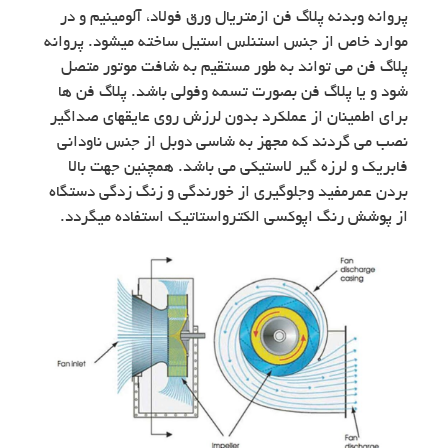
پروانه وبدنه پلاگ فن ازمتریال ورق فولاد، آلومینیم و در
موارد خاص از جنس استنلس استیل ساخته میشود. پروانه
پلاگ فن می تواند به طور مستقیم به شافت موتور متصل
شود و یا پلاگ فن بصورت تسمه وفولی باشد. پلاگ فن ها
برای اطمینان از عملکرد بدون لرزش روی عایقهای صداگیر
نصب می گردند که مجهز به شاسی دوبل از جنس ناودانی
فابریک و لرزه گیر لاستیکی می باشد. همچنین جهت بالا
بردن عمرمفید وجلوگیری از خورندگی و زنگ زدگی دستگاه
از پوشش رنگ اپوکسی الکترواستاتیک استفاده میگردد.