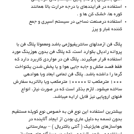
استفاده در فرایندهای با درجه حرارت بالا همانند
کوره ها، خشک کن ها و .
استفاده درصنعت نساجی در سیستم اسپری و جمع
کننده غبار و پرز
پلاگ فن ازمدلهای سانتریفیوژمی باشد ومعمولا پلاگ فن با
پروانه رادیال بکوارد است، که پلاگ فن بدون هوزینگ مورد
استفاده قرار میگیرند. پلاگ فن در مواردی کاربرد دارد که
فقط قصد مکش و جابه جایی هوا و یا پخش شدن یکنواخت
گرما را داشته باشد. پلاگ فن تمامی ابعاد وبا هوادهی
١٠٠٠ مترمکعب تا ١٠٠٠٠٠ مترمکعب ویا بالاتربه سفارش
ساخته میشود. لازم بذکر است که در صورت نیاز، انواع
فنهای اروپایی نیز قابل ارایه میباشد.
بیشترین استفاده این نوع فن به خصوص نوع کوپله مستقیم
بدون تسمه به دلیل عاری بودن از ایجاد آلاینده در
هواسازهای هایژنیک ( آنتی باکتریال ) – بیمارستانی