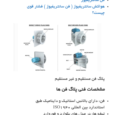
فن سانتریفیوژ
هواکش سانتریفیوژ ( فن سانتریفیوژ ) فشار قوی
چیست؟
پلاگ فن مستقیم و غیر مستقیم
مشخصات فنی پلاگ فن ها
فن: دارای بالانس استاتیک و داینامیک طبق
استاندارد بین المللی ISO1940
تیغه ها: در مدل های بکوارد و فوروارد