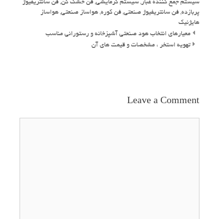
سیستم جمع کننده غبار
,
سیستم گرمایشی
,
فن خشک کن
,
فن سانتریفیوژ
پربازده
,
فن سانتریفیوژ صنعتی
,
فن کوره
,
هواساز صنعتی
,
هواساز
هایژنیک
Post
معیارهای انتخاب هود صنعتی آشپزخانه و رستورانی مناسب
navigation
تهویه استخر ، مشخصات و قیمت های آن
Leave a Comment